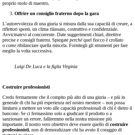
proprio ruolo di maestro.
Offrire un consiglio fraterno dopo la gara
L’autorevolezza di una giuria si misura dalla sua capacità di creare, a
riflettori spenti, un clima rilassato, costruttivo e confidenziale.
Avvicinatevi al concorrente. Date suggerimenti chiari, direttive
precise e consigli fraterni. Spiegate
perché
quel fiocco è crollato
o
come
ribilanciare quella miscela. Fornitegli gli strumenti per fare
meglio la volta successiva.
Luigi De Luca e la figlia Virginia
Costruire professionisti
Credo fermamente che il compito più alto di una giuria – e più in
generale di chi ha più esperienza nel nostro mestiere – non possa
limitarsi a mettere un voto alle capacità professionali di chi è dietro il
bancone. Se ci fermassimo solo a giudicare il prodotto o a
sanzionare un errore, falliremmo nella nostra missione più
importante. Il nostro vero obiettivo deve essere quello di
costruire
professionisti
, non di demoralizzare chi ha avuto il coraggio di