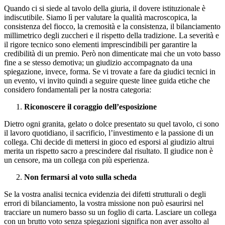
Quando ci si siede al tavolo della giuria, il dovere istituzionale è
indiscutibile. Siamo lì per valutare la qualità macroscopica, la
consistenza del fiocco, la cremosità e la consistenza, il bilanciamento
millimetrico degli zuccheri e il rispetto della tradizione. La severità e
il rigore tecnico sono elementi imprescindibili per garantire la
credibilità di un premio. Però non dimenticate mai che un voto basso
fine a se stesso demotiva; un giudizio accompagnato da una
spiegazione, invece, forma. Se vi trovate a fare da giudici tecnici in
un evento, vi invito quindi a seguire queste linee guida etiche che
considero fondamentali per la nostra categoria:
Riconoscere il coraggio dell’esposizione
Dietro ogni granita, gelato o dolce presentato su quel tavolo, ci sono
il lavoro quotidiano, il sacrificio, l’investimento e la passione di un
collega. Chi decide di mettersi in gioco ed esporsi al giudizio altrui
merita un rispetto sacro a prescindere dal risultato. Il giudice non è
un censore, ma un collega con più esperienza.
Non fermarsi al voto sulla scheda
Se la vostra analisi tecnica evidenzia dei difetti strutturali o degli
errori di bilanciamento, la vostra missione non può esaurirsi nel
tracciare un numero basso su un foglio di carta. Lasciare un collega
con un brutto voto senza spiegazioni significa non aver assolto al