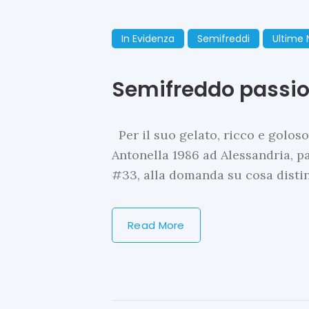
In Evidenza
Semifreddi
Ultime
Semifreddo passio
Per il suo gelato, ricco e golos
Antonella 1986 ad Alessandria, p
#33, alla domanda su cosa disti
Read More