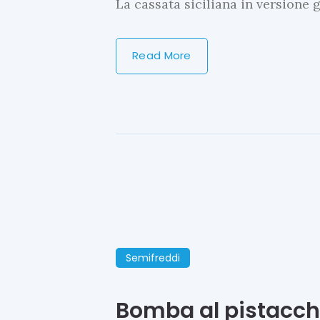
La cassata siciliana in versione 
Read More
Semifreddi
Bomba al pistacchi