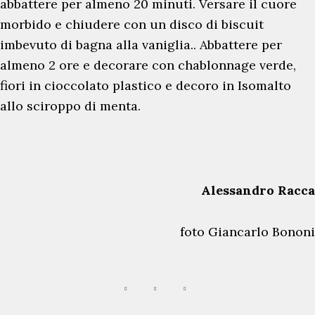
abbattere per almeno 20 minuti. Versare il cuore
morbido e chiudere con un disco di biscuit
imbevuto di bagna alla vaniglia.. Abbattere per
G
almeno 2 ore e decorare con chablonnage verde,
e
fiori in cioccolato plastico e decoro in Isomalto
l
allo sciroppo di menta.
a
t
i
I
S
Alessandro Racca
n
e
E
m
foto Giancarlo Bononi
v
i
i
f
d
r
e
e
n
d