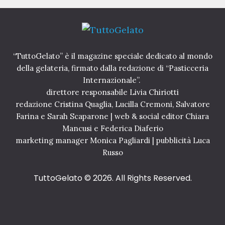
t
i
a
c
m
o
e
n
m
N
“TuttoGelato” è il magazine speciale dedicato al mondo
e
e
della gelateria, firmato dalla redazione di “Pasticceria
r
i
Internazionale”.
w
n
direttore responsabile Livia Chiriotti
s
g
redazione Cristina Quaglia, Lucilla Cremoni, Salvatore
E
a
Farina e Sarah Scaparone | web & social editor Chiara
M
i
Mancusi e Federica Diaferio
O
t
Z
a
marketing manager Monica Pagliardi | pubblicità Luca
I
l
Russo
O
i
N
a
TuttoGelato
© 2026. All Rights Reserved.
E
n
S
a
I
7
C
G
I
i