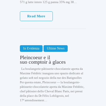
571 g latte intero 125 g panna 35% mg 38…
Read More
In Evidenza
Ultime News
Pleincoeur e il
suo comptoir à glaces
La boulangerie-pâtisserie-chocolaterie aperta da
Maxime Frédéric inaugura uno spazio dedicato al
gelato soft nel negozio della rue des Batignolles
Per questa estate, Pleincoeur — la boulangerie-
pâtisserie-chocolaterie aperta da Maxime Frédéric,
chef pâtissier dello Cheval Blanc Paris, nei pressi
della place du Dr Félix Lobligeois, nel
17º arrondissement…