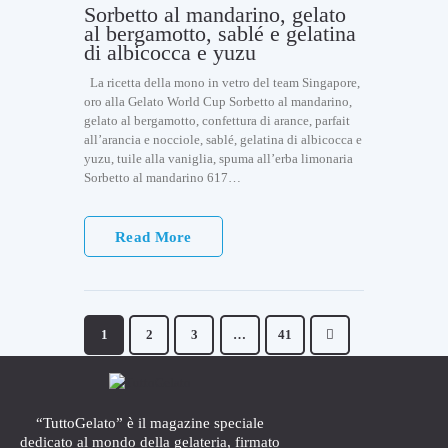
Sorbetto al mandarino, gelato
al bergamotto, sablé e gelatina
di albicocca e yuzu
La ricetta della mono in vetro del team Singapore,
oro alla Gelato World Cup Sorbetto al mandarino,
gelato al bergamotto, confettura di arance, parfait
all’arancia e nocciole, sablé, gelatina di albicocca e
yuzu, tuile alla vaniglia, spuma all’erba limonaria
Sorbetto al mandarino 617…
Read More
1
2
3
…
41
“TuttoGelato” è il magazine speciale
dedicato al mondo della gelateria, firmato