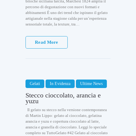
brioche siciliana farcita, Marchesi 1824 amplia il
percorso di degustazione con nuovi formati e
abbinamenti È uno dei trend che ispirano il gelato
artigianale nella stagione calda per un’esperienza
sensoriale totale, la texture, tra…
Read More
Gelati
In Evidenza
Ultime News
Stecco cioccolato, arancia e
yuzu
Il gelato su stecco nella versione contemporanea
di Martin Lippo: gelato al cioccolato, gelatina
arancia e yuzu e copertura cioccolato al latte,
arancia e granella di cioccolato. Leggi lo speciale
completo su TuttoGelato #42 Gelato al cioccolato