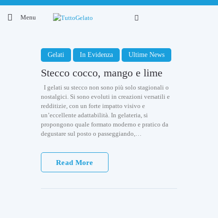
Menu
Gelati
In Evidenza
Ultime News
Stecco cocco, mango e lime
I gelati su stecco non sono più solo stagionali o
nostalgici. Si sono evoluti in creazioni versatili e
redditizie, con un forte impatto visivo e
un’eccellente adattabilità. In gelateria, si
propongono quale formato moderno e pratico da
degustare sul posto o passeggiando,…
Read More