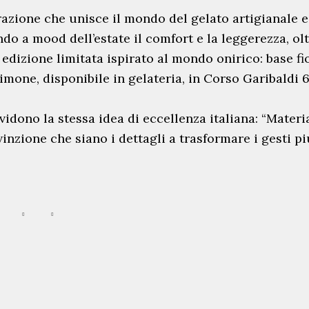
azione che unisce il mondo del gelato artigianale e
ndo a mood dell’estate il comfort e la leggerezza, olt
in edizione limitata ispirato al mondo onirico: base fi
limone, disponibile in gelateria, in Corso Garibaldi 
U
vidono la stessa idea di eccellenza italiana: “Materia
l
vinzione che siano i dettagli a trasformare i gesti pi
t
i
m
e
N
e
w
s
I