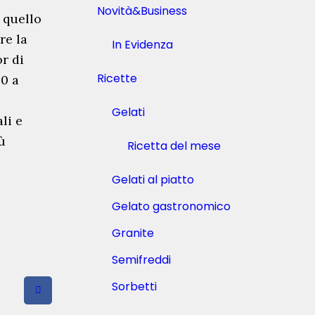
Novità&Business
 quello
re la
In Evidenza
or di
Ricette
60 a
Gelati
li e
ù
Ricetta del mese
Gelati al piatto
Gelato gastronomico
Granite
Semifreddi
Sorbetti