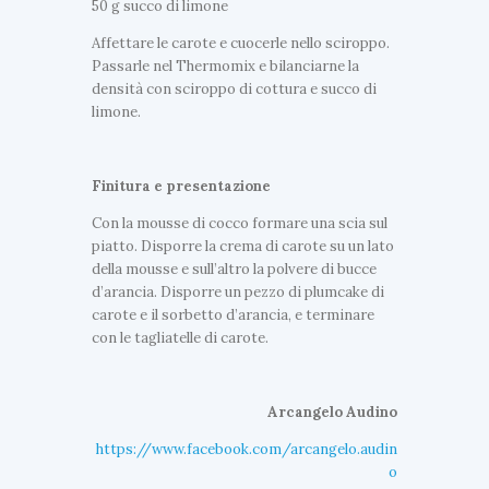
50 g succo di limone
Affettare le carote e cuocerle nello sciroppo.
Passarle nel Thermomix e bilanciarne la
densità con sciroppo di cottura e succo di
limone.
Finitura e presentazione
Con la mousse di cocco formare una scia sul
piatto. Disporre la crema di carote su un lato
G
della mousse e sull’altro la polvere di bucce
E
d’arancia. Disporre un pezzo di plumcake di
L
G
carote e il sorbetto d’arancia, e terminare
A
E
con le tagliatelle di carote.
T
L
I
A
A
T
Arcangelo Audino
L
I
P
https://www.facebook.com/arcangelo.audin
A
I
o
L
A