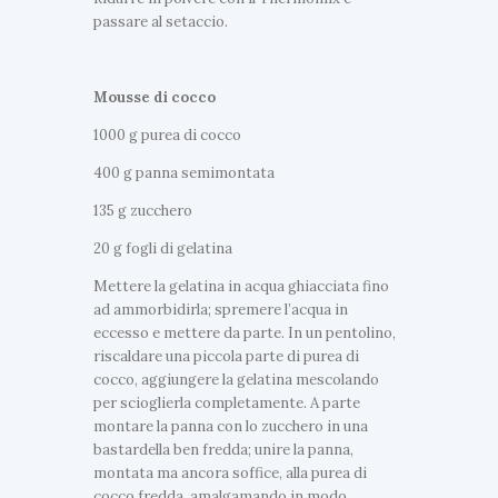
passare al setaccio.
Mousse di cocco
1000 g purea di cocco
400 g panna semimontata
135 g zucchero
20 g fogli di gelatina
Mettere la gelatina in acqua ghiacciata fino
ad ammorbidirla; spremere l’acqua in
eccesso e mettere da parte. In un pentolino,
riscaldare una piccola parte di purea di
cocco, aggiungere la gelatina mescolando
per scioglierla completamente. A parte
montare la panna con lo zucchero in una
bastardella ben fredda; unire la panna,
montata ma ancora soffice, alla purea di
cocco fredda, amalgamando in modo