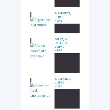
2026
IN EVIDENZA,
ULTIME
NEWS
Esperienza
premium
GELATI,
IN
EVIDENZA,
ULTIME
NEWS
Stecco
cioccolato,
arancia e
yuzu
IN EVIDENZA,
ULTIME
NEWS
Pleincoeur e
il
suo comptoi
r à glaces