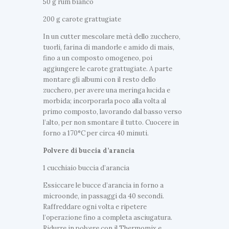
50 g rum bianco
200 g carote grattugiate
In un cutter mescolare metà dello zucchero,
tuorli, farina di mandorle e amido di mais,
fino a un composto omogeneo, poi
aggiungere le carote grattugiate. A parte
montare gli albumi con il resto dello
zucchero, per avere una meringa lucida e
morbida; incorporarla poco alla volta al
primo composto, lavorando dal basso verso
l’alto, per non smontare il tutto. Cuocere in
forno a 170°C per circa 40 minuti.
Polvere di buccia d’arancia
1 cucchiaio buccia d’arancia
Essiccare le bucce d’arancia in forno a
microonde, in passaggi da 40 secondi.
Raffreddare ogni volta e ripetere
l’operazione fino a completa asciugatura.
Ridurre in polvere con il Thermomix e