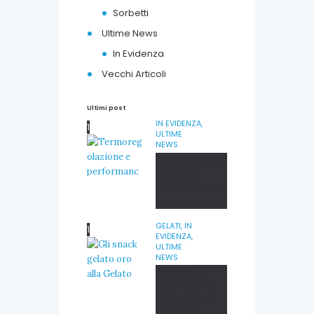
0
Sorbetti
1
8
Ultime News
In Evidenza
Vecchi Articoli
Ultimi post
IN EVIDENZA,
ULTIME
NEWS
Termoregol
azione e
performanc
e
GELATI,
IN
EVIDENZA,
ULTIME
NEWS
Gli snack
gelato oro
alla Gelato
World Cup