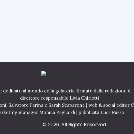
z
a
C
r
e
m
a
c
a
r
d
a
m
o
e dedicato al mondo della gelateria, firmato dalla redazione di 
m
direttore responsabile Livia Chiriotti
o
oni, Salvatore Farina e Sarah Scaparone | web & social editor 
e
rketing manager Monica Pagliardi | pubblicità Luca Russo
z
e
TuttoGelato
© 2026. All Rights Reserved.
n
z