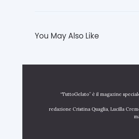
s
t
a
c
c
h
You May Also Like
i
o
i
t
a
l
i
a
n
“TuttoGelato” è il magazine special
o
2
redazione Cristina Quaglia, Lucilla Crem
6
L
ma
u
g
l
i