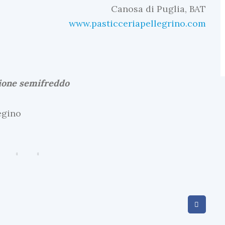
Canosa di Puglia, BAT
www.pasticceriapellegrino.com
G
e
l
a
sione semifreddo
t
i
I
n
E
v
i
d
e
n