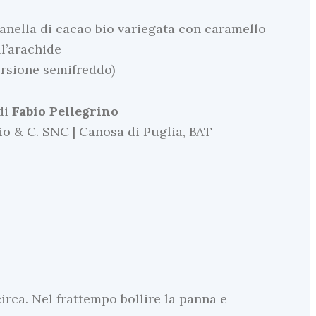
ranella di cacao bio variegata con caramello
ll’arachide
versione semifreddo)
di
Fabio
Pellegrino
io & C. SNC | Canosa di Puglia, BAT
irca. Nel frattempo bollire la panna e