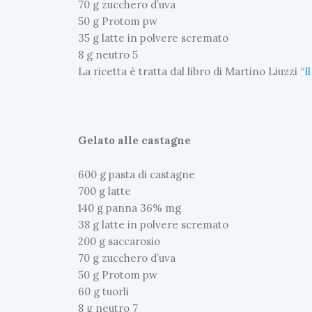
70 g zucchero d’uva
50 g Protom pw
35 g latte in polvere scremato
8 g neutro 5
La ricetta è tratta dal libro di Martino Liuzzi “
I
Gelato alle castagne
600 g pasta di castagne
700 g latte
140 g panna 36% mg
38 g latte in polvere scremato
200 g saccarosio
70 g zucchero d’uva
50 g Protom pw
60 g tuorli
8 g neutro 7