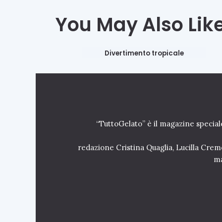
You May Also Lik
GELATI AL PIATTO
Divertimento tropicale
30 Settembre 2022
“TuttoGelato” è il magazine special
redazione Cristina Quaglia, Lucilla Crem
ma