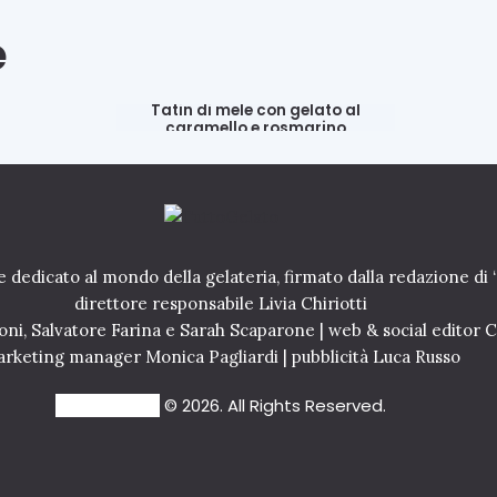
e
GELATI AL PIATTO
Tatin di mele con gelato al
caramello e rosmarino
17 Gennaio 2014
e dedicato al mondo della gelateria, firmato dalla redazione di 
direttore responsabile Livia Chiriotti
oni, Salvatore Farina e Sarah Scaparone | web & social editor 
rketing manager Monica Pagliardi | pubblicità Luca Russo
TuttoGelato
© 2026. All Rights Reserved.