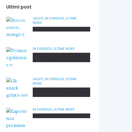
Ultimi post
GELATI,
IN EVIDENZA,
ULTIME
NEWS
Stecco cocco, mango e lime
IN EVIDENZA,
ULTIME NEWS
Termoregolazione e
performance
GELATI,
IN EVIDENZA,
ULTIME
NEWS
Gli snack gelato oro alla
Gelato World Cup 2026
IN EVIDENZA,
ULTIME NEWS
Esperienza premium