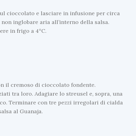
ul cioccolato e lasciare in infusione per circa
non inglobare aria all’interno della salsa.
ere in frigo a 4°C.
G
e
con il cremoso di cioccolato fondente.
l
iati tra loro. Adagiare lo streusel e, sopra, una
a
co. Terminare con tre pezzi irregolari di cialda
t
salsa al Guanaja.
i
a
l