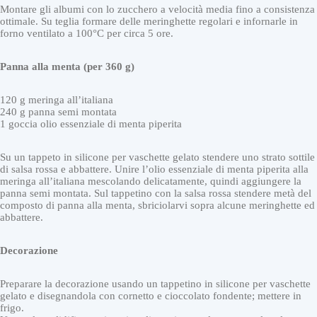
Montare gli albumi con lo zucchero a velocità media fino a consistenza
ottimale. Su teglia formare delle meringhette regolari e infornarle in
forno ventilato a 100°C per circa 5 ore.
Panna alla menta (per 360 g)
120 g meringa all’italiana
240 g panna semi montata
1 goccia olio essenziale di menta piperita
Su un tappeto in silicone per vaschette gelato stendere uno strato sottile
di salsa rossa e abbattere. Unire l’olio essenziale di menta piperita alla
meringa all’italiana mescolando delicatamente, quindi aggiungere la
panna semi montata. Sul tappetino con la salsa rossa stendere metà del
composto di panna alla menta, sbriciolarvi sopra alcune meringhette ed
abbattere.
Decorazione
Preparare la decorazione usando un tappetino in silicone per vaschette
gelato e disegnandola con cornetto e cioccolato fondente; mettere in
frigo.