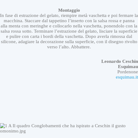
Montaggio
In fase di estrazione del gelato, riempire metà vaschetta e poi fermare la
macchina. Staccare dal tappetino l’inserto con la salsa rossa e panna
alla menta con meringhe e collocarlo nella vaschetta, ponendolo con la
salsa rossa sotto. Terminare l’estrazione del gelato, lisciare la superficie
e pulire con carta i bordi della vaschetta. Dopo averla rimossa dal
silicone, adagiare la decorazione sulla superficie, con il disegno rivolto
G
verso l’alto. Abbattere.
e
l
a
Leonardo
Ceschin
t
Esquimau
i
Pordenone
I
esquimau.it
n
E
v
i
d
e
n
z
a
U
l
t
G
i
e