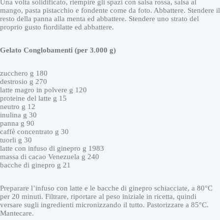
Una volta solidificato, riempire gli spazi con salsa rossa, salsa al
mango, pasta pistacchio e fondente come da foto. Abbattere. Stendere il
resto della panna alla menta ed abbattere. Stendere uno strato del
proprio gusto fiordilatte ed abbattere.
Gelato Conglobamenti (per 3.000 g)
zucchero g 180
destrosio g 270
latte magro in polvere g 120
proteine del latte g 15
neutro g 12
inulina g 30
panna g 90
caffè concentrato g 30
tuorli g 30
latte con infuso di ginepro g 1983
massa di cacao Venezuela g 240
bacche di ginepro g 21
Preparare l’infuso con latte e le bacche di ginepro schiacciate, a 80°C
per 20 minuti. Filtrare, riportare al peso iniziale in ricetta, quindi
versare sugli ingredienti micronizzando il tutto. Pastorizzare a 85°C.
Mantecare.