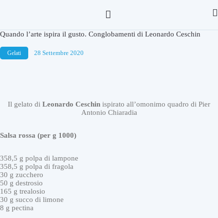
Quando l’arte ispira il gusto. Conglobamenti di Leonardo Ceschin
28 Settembre 2020
Gelati
Il gelato di
Leonardo
Ceschin
ispirato all’omonimo quadro di Pier
Antonio Chiaradia
Salsa rossa (per g 1000)
358,5 g polpa di lampone
358,5 g polpa di fragola
30 g zucchero
50 g destrosio
165 g trealosio
30 g succo di limone
8 g pectina