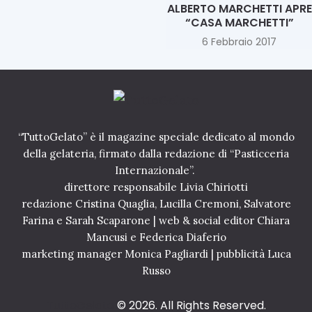
ALBERTO MARCHETTI APRE
d
“CASA MARCHETTI”
e
l
6 Febbraio 2017
g
e
l
a
t
o
i
“TuttoGelato” è il magazine speciale dedicato al mondo
n
della gelateria, firmato dalla redazione di “Pasticceria
e
Internazionale”.
v
direttore responsabile Livia Chiriotti
o
redazione Cristina Quaglia, Lucilla Cremoni, Salvatore
l
u
Farina e Sarah Scaparone | web & social editor Chiara
z
Mancusi e Federica Diaferio
i
marketing manager Monica Pagliardi | pubblicità Luca
o
Russo
n
e
TuttoGelato
© 2026. All Rights Reserved.
2