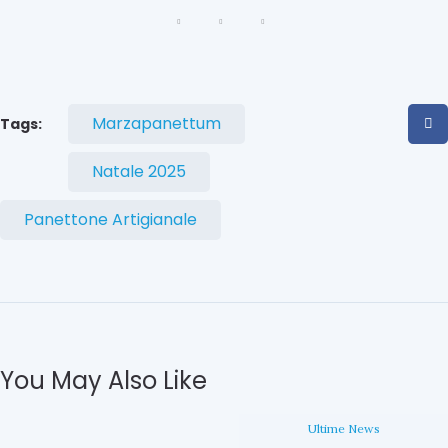
l
t
i
m
Marzapanettum
Tags:
e
N
Natale 2025
e
Panettone Artigianale
w
s
L
a
c
u
l
You May Also Like
t
u
r
Ultime News
a