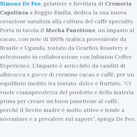
Simone
De
Feo
, gelatiere e lievitista di
Cremeria
Capolinea
a Reggio Emilia, dedica la sua nuova
creazione natalizia alla cultura del caffè specialty.
Porta in tavola il
Mocha
Panettone
, un impasto al
cacao, con note di 100% Arabica proveniente da
I
Brasile e Uganda, tostato da GearBox Roastery e
n
selezionato in collaborazione con Infusion Coffee
E
Experience. L’impasto è arricchito da canditi di
v
albicocca e gocce di cremino cacao e caffè, per un
i
equilibrio inedito tra tostato, dolce e fruttato. “Ci
d
vuole consapevolezza del prodotto e della materia
e
prima per creare un buon panettone al caffè,
n
perché il lievito madre è molto attivo e tende a
z
sovrastare e a prevalere sul sapore”, spiega De Feo.
a
U