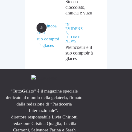
Stecco
cioccolato,
arancia e yuzu
IN
EVIDENZ
A,
ULTIME
NEWS
Pleincoeur e il
suo comptoir à
glaces
“TuttoGelato” è il magazine speciale
dedicato al mondo della gelateria, firmato
dalla redazione di “Pasticceria
Internazionale”.
direttore responsabile Livia Chiriotti
redazione Cristina Quaglia, Lucilla
Cremoni, Salvatore Farina e Sarah