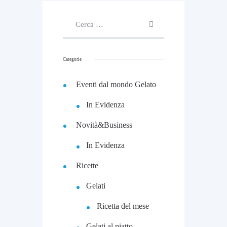
m
m
b
b
r
r
e
e
2
2
0
Categorie
0
1
1
9
Eventi dal mondo Gelato
9
In Evidenza
Novità&Business
In Evidenza
Ricette
Gelati
Ricetta del mese
Gelati al piatto