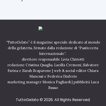
u
t
a
o
r
S
d
a
i
l
a
a
a
t
l
o
c
p
“TuttoGelato” è il magazine speciale dedicato al mondo
i
e
o
della gelateria, firmato dalla redazione di “Pasticceria
r
c
Internazionale”.
p
c
r
direttore responsabile Livia Chiriotti
o
e
redazione Cristina Quaglia, Lucilla Cremoni, Salvatore
l
p
Farina e Sarah Scaparone | web & social editor Chiara
a
a
t
Mancusi e Federica Diaferio
r
o
marketing manager Monica Pagliardi | pubblicità Luca
a
z
4
Russo
S
i
e
o
TuttoGelato
© 2026. All Rights Reserved.
t
n
t