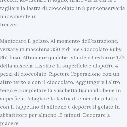
tagliare la lastra di cioccolato in 8 per conservarla
nuovamente in
freezer.
Mantecare il gelato. Al momento dell’estrazione,
N
versare in macchina 350 g di Ice Cioccolato Ruby
o
Rb1 fuso. Attendere qualche istante ed estrarre 1/3
v
della miscela. Lisciare la superficie e disporre 4
i
pezzi di cioccolato. Ripetere l’operazione con un
t
altro terzo e con il cioccolato. Aggiungere l’altro
à
terzo e completare la vaschetta lisciando bene in
&
superficie. Adagiare la lastra di cioccolato fatta
N
B
con il tappetino di silicone e deporre il gelato in
o
u
abbattitore per almeno 15 minuti. Decorare a
v
s
piacere.
i