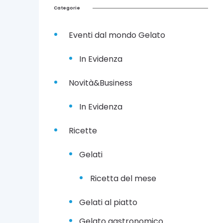
r
Categorie
g
u
Eventi dal mondo Gelato
s
t
o
In Evidenza
s
a
Novità&Business
2
0
In Evidenza
O
t
t
Ricette
o
b
Gelati
r
e
2
Ricetta del mese
0
2
Gelati al piatto
2
Gelato gastronomico