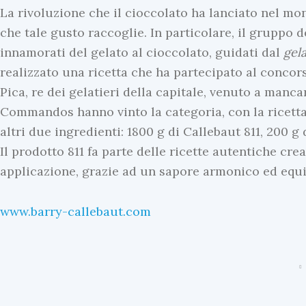
La rivoluzione che il cioccolato ha lanciato nel mo
che tale gusto raccoglie. In particolare, il gruppo 
innamorati del gelato al cioccolato, guidati dal
gel
realizzato una ricetta che ha partecipato al concors
N
Pica, re dei gelatieri della capitale, venuto a manc
o
Commandos hanno vinto la categoria, con la ricetta
v
altri due ingredienti: 1800 g di Callebaut 811, 200 g 
i
Il prodotto 811 fa parte delle ricette autentiche cr
t
applicazione, grazie ad un sapore armonico ed equi
à
&
www.barry-callebaut.com
B
u
s
i
n