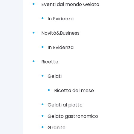
t
Eventi dal mondo Gelato
e
m
In Evidenza
b
r
e
Novità&Business
2
0
In Evidenza
2
1
Ricette
Gelati
Ricetta del mese
Gelati al piatto
Gelato gastronomico
Granite