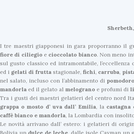
Sherbeth,
I tre maestri giapponesi in gara proporranno il 
fiore di ciliegio
e
cioccolato bianco
. Non meno int
sul gusto classico ed intramontabile, l’eccellenza
ed i
gelati di frutta
stagionale,
fichi
,
carruba
,
pist
nel salato, incluso con l’abbinamento di
pomodoro 
mandorla
ed il gelato al
melograno
e profumi di
l
Tra i gusti dei maestri gelatieri del centro nord Ita
grappa
o mosto d’ uva dall’ Emilia
, la
castagna 
caffè bianco e mandorla
, la Lombardia con insolit
Le novità arrivano dall’ estero: i gelatieri di orig
Bolivia un
dulce de leche
, dalle isole Cayman un g