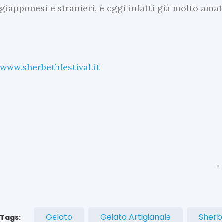
giapponesi e stranieri, è oggi infatti già molto am
www.sherbethfestival.it
U
l
t
i
m
e
N
e
Gelato
Gelato Artigianale
Sherb
Tags: