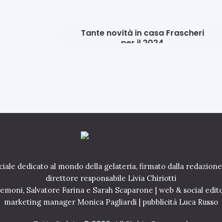
Gelati al piatto
Novità&Business
Ultime News
Tante novità in casa Frascheri
per il 2024
21 Dicembre 2023
iale dedicato al mondo della gelateria, firmato dalla redazione
direttore responsabile Livia Chiriotti
Cremoni, Salvatore Farina e Sarah Scaparone | web & social edit
marketing manager Monica Pagliardi | pubblicità Luca Russo