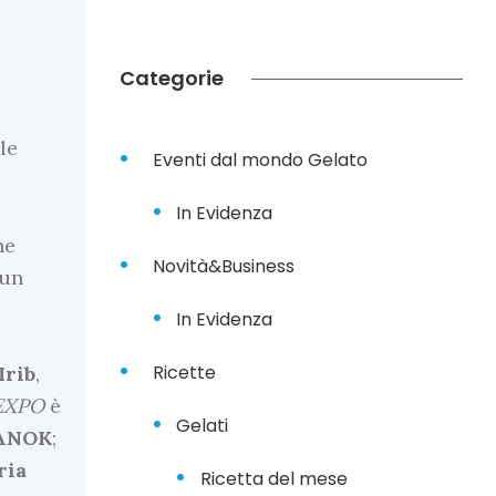
Categorie
le
Eventi dal mondo Gelato
In Evidenza
ne
Novità&Business
 un
In Evidenza
Ricette
Irib
,
EXPO
è
Gelati
ANOK
;
ria
Ricetta del mese