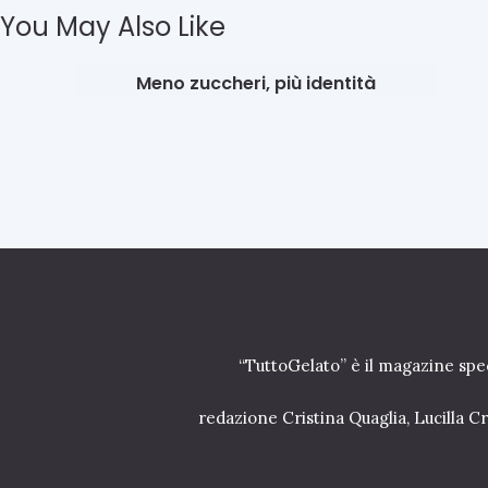
You May Also Like
In Evidenza
Ultime News
Meno zuccheri, più identità
17 Settembre 2025
“TuttoGelato” è il magazine spec
redazione Cristina Quaglia, Lucilla 