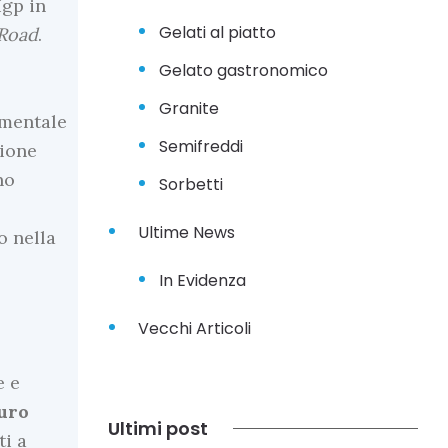
Igp in
Gelati al piatto
 Road
.
Gelato gastronomico
Granite
amentale
Semifreddi
sione
no
Sorbetti
Ultime News
o nella
In Evidenza
Vecchi Articoli
e e
uro
Ultimi post
ti a