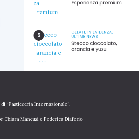
Esperienza premium
GELATI,
IN EVIDENZA,
ULTIME NEWS
Stecco cioccolato,
arancia e yuzu
 di “Pasticceria Internazionale”.
or Chiara Mancusi e Federica Diaferio