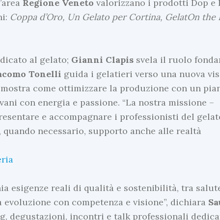
l’area
Regione Veneto
valorizzano i prodotti Dop e 
ni:
Coppa d’Oro, Un Gelato per Cortina, GelatOn the
dicato al gelato;
Gianni
Clapis
svela il ruolo fond
acomo
Tonelli
guida i gelatieri verso una nuova vi
mostra come ottimizzare la produzione con un pia
iovani con energia e passione. “La nostra missione –
presentare e accompagnare i professionisti del gelat
e, quando necessario, supporto anche alle realtà
eria
 esigenze reali di qualità e sostenibilità, tra salut
evoluzione con competenza e visione”, dichiara
Sa
 degustazioni, incontri e talk professionali dedica