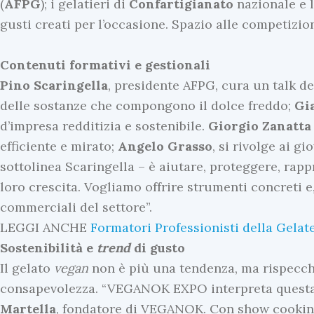
(
AFPG
); i gelatieri di
Confartigianato
nazionale e 
gusti creati per l’occasione. Spazio alle competizio
Contenuti formativi e gestionali
Pino
Scaringella
, presidente AFPG, cura un talk de
delle sostanze che compongono il dolce freddo;
Gi
d’impresa redditizia e sostenibile.
Giorgio
Zanatta
efficiente e mirato;
Angelo
Grasso
, si rivolge ai g
sottolinea Scaringella – è aiutare, proteggere, rap
loro crescita. Vogliamo offrire strumenti concreti 
commerciali del settore”.
LEGGI ANCHE
Formatori Professionisti della Gelat
Sostenibilità e
trend
di gusto
Il gelato
vegan
non è più una tendenza, ma rispecchia
consapevolezza. “VEGANOK EXPO interpreta questa 
Martella
, fondatore di VEGANOK. Con show cooking,