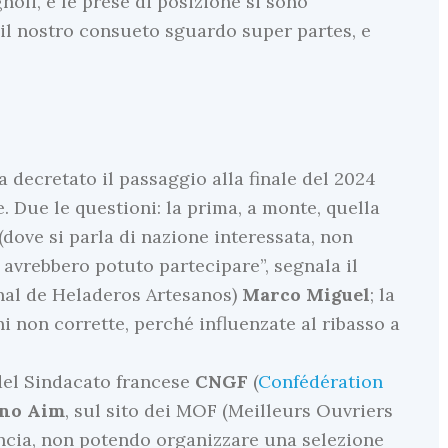
noli, e le prese di posizione si sono
il nostro consueto sguardo super partes, e
a decretato il passaggio alla finale del 2024
. Due le questioni: la prima, a monte, quella
(dove si parla di nazione interessata, non
a avrebbero potuto partecipare”, segnala il
al de Heladeros Artesanos)
Marco
Miguel
; la
i non corrette, perché influenzate al ribasso a
 del Sindacato francese
CNGF
(
Confédération
no
Aim
, sul sito dei MOF (Meilleurs Ouvriers
ancia, non potendo organizzare una selezione