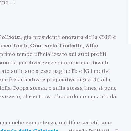
iano…”.
olliotti
, già presidente onoraria della CMG e
liseo Tonti, Giancarlo Timballo, Alfio
 primo tempo ufficializzato sui suoi profili
anni fa per divergenze di opinioni e dissidi
ato sulle sue stesse pagine Fb e IG i motivi
one è esplicativa e propositiva riguardo alla
della Coppa stessa, e sulla stessa linea si pone
-svizzero, che si trova d’accordo con quanto da
a, ma anche competenza, umiltà e serietà sono
Mondo della Gelateria
… – ricorda Polliotti – Il