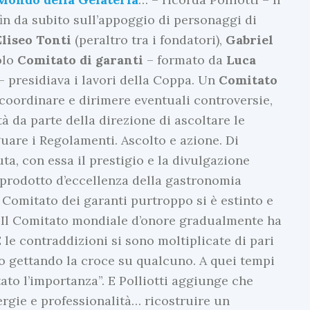
n da subito sull’appoggio di personaggi di
Eliseo Tonti
(peraltro tra i fondatori),
Gabriel
olo
Comitato di garanti
– formato da
Luca
– presidiava i lavori della Coppa. Un
Comitato
coordinare e dirimere eventuali controversie,
tà da parte della direzione di ascoltare le
uare i Regolamenti. Ascolto e azione. Di
ta, con essa il prestigio e la divulgazione
 prodotto d’eccellenza della gastronomia
Il Comitato dei garanti purtroppo si è estinto e
o. Il Comitato mondiale d’onore gradualmente ha
E le contraddizioni si sono moltiplicate di pari
to gettando la croce su qualcuno. A quei tempi
tato l’importanza”. E Polliotti aggiunge che
rgie e professionalità… ricostruire un