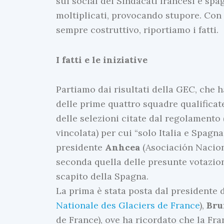
sui social dei Sindacati francesi e spag
moltiplicati, provocando stupore. Con 
sempre costruttivo, riportiamo i fatti.
I fatti e le iniziative
Partiamo dai risultati della GEC, che h
delle prime quattro squadre qualificate
delle selezioni citate dal regolamento 
vincolata) per cui “solo Italia e Spagn
presidente
Anhcea
(Asociación Nacion
seconda quella delle presunte votazion
scapito della Spagna.
La prima è stata posta dal presidente
Nationale des Glaciers de France
),
Bru
de France), ove ha ricordato che la Fr