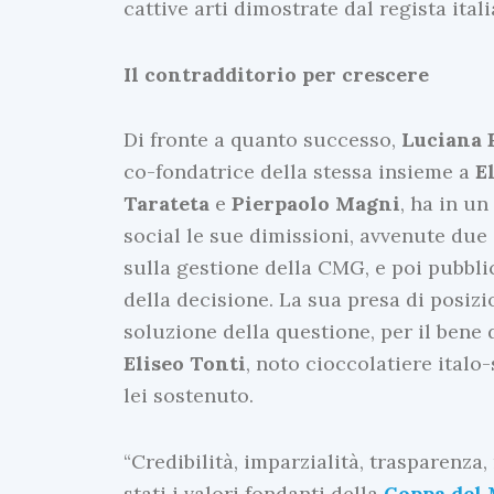
cattive arti dimostrate dal regista ital
Il contradditorio per crescere
Di fronte a quanto successo,
Luciana P
co-fondatrice della stessa insieme a
E
Tarateta
e
Pierpaolo Magni
, ha in un
social le sue dimissioni, avvenute due 
sulla gestione della CMG, e poi pubblic
della decisione. La sua presa di posizi
soluzione della questione, per il bene 
Eliseo Tonti
, noto cioccolatiere italo
lei sostenuto.
“Credibilità, imparzialità, trasparenz
stati i valori fondanti della
Coppa del 