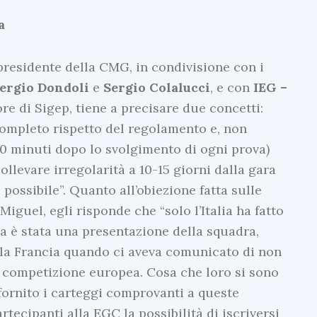
a
 presidente della CMG, in condivisione con i
ergio Dondoli
e
Sergio Colalucci
, e con
IEG –
ore di Sigep, tiene a precisare due concetti:
 completo rispetto del regolamento e, non
30 minuti dopo lo svolgimento di ogni prova)
llevare irregolarità a 10-15 giorni dalla gara
 possibile”. Quanto all’obiezione fatta sulle
iguel, egli risponde che “solo l’Italia ha fatto
na è stata una presentazione della squadra,
la Francia quando ci aveva comunicato di non
a competizione europea. Cosa che loro si sono
o fornito i carteggi comprovanti a queste
rtecipanti alla EGC la possibilità di iscriversi