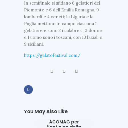
In semifinale si sfidano 6 gelatieri del
Piemonte e 6 dell’Emilia Romagna, 9
lombardi e 4 veneti; la Liguria e la
Puglia mettono in campo ciascuna 1
gelatiere e sono 2 i calabresi; 3 donne
e 1 uomo sono i toscani, con 10 laziali e
9 siciliani.
https://gelatofestival.com/
ULTIME NEWS
You May Also Like
Appello del
Presidente
GELATI
IN
ACOMAG per
l’anticipo della
EVIDENZA
ULTIME