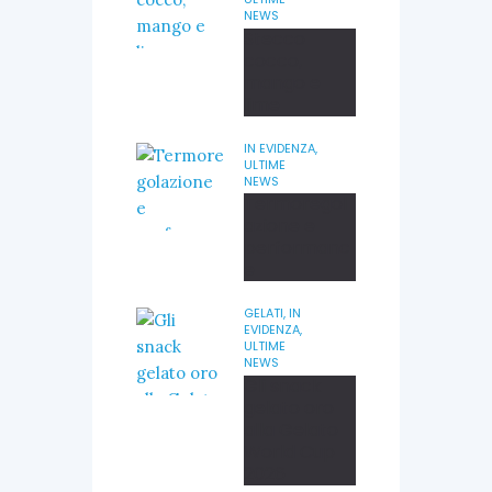
NEWS
Stecco
cocco,
mango e
lime
IN EVIDENZA,
ULTIME
NEWS
Termoregol
azione e
performanc
e
GELATI,
IN
EVIDENZA,
ULTIME
NEWS
Gli snack
gelato oro
alla Gelato
World Cup
2026