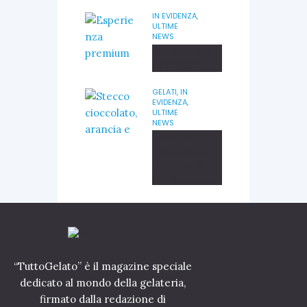
IN EVIDENZA,
ULTIME
NEWS
Esperienza
premium
GELATI,
IN
EVIDENZA,
ULTIME
NEWS
Stecco
cioccolato,
arancia e
yuzu
“TuttoGelato” è il magazine speciale
dedicato al mondo della gelateria,
firmato dalla redazione di