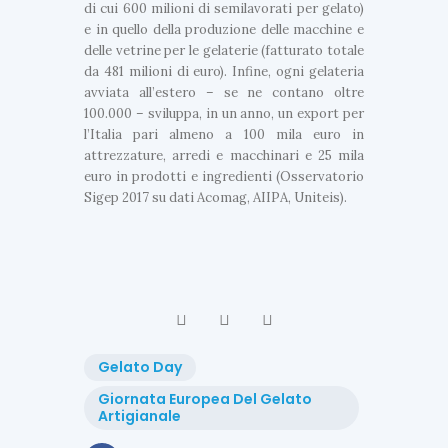
di cui 600 milioni di semilavorati per gelato)
L
e in quello della produzione delle macchine e
T
delle vetrine per le gelaterie (fatturato totale
I
da 481 milioni di euro). Infine, ogni gelateria
M
avviata all’estero – se ne contano oltre
E
100.000 – sviluppa, in un anno, un export per
N
l’Italia pari almeno a 100 mila euro in
E
attrezzature, arredi e macchinari e 25 mila
W
U
euro in prodotti e ingredienti (Osservatorio
S
L
Sigep 2017 su dati Acomag, AIIPA, Uniteis).
G
T
e
I
l
a
M
t
E
o
N
F
E
e
W
s
S
t
Gelato Day
i
U
Giornata Europea Del Gelato
v
n
Artigianale
a
g
l
e