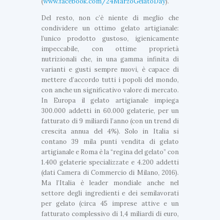
(
www.facebook.com/24MarzoGelatoDay
).
Del resto, non c’è niente di meglio che
condividere un ottimo gelato artigianale:
l’unico prodotto gustoso, igienicamente
impeccabile, con ottime proprietà
nutrizionali che, in una gamma infinita di
varianti e gusti sempre nuovi, è capace di
mettere d’accordo tutti i popoli del mondo,
con anche un significativo valore di mercato.
In Europa il gelato artigianale impiega
300.000 addetti in 60.000 gelaterie, per un
fatturato di 9 miliardi l’anno (con un trend di
crescita annua del 4%). Solo in Italia si
contano 39 mila punti vendita di gelato
artigianale e Roma è la “regina del gelato” con
1.400 gelaterie specializzate e 4.200 addetti
(dati Camera di Commercio di Milano, 2016).
Ma l’Italia è leader mondiale anche nel
settore degli ingredienti e dei semilavorati
per gelato (circa 45 imprese attive e un
fatturato complessivo di 1,4 miliardi di euro,
U