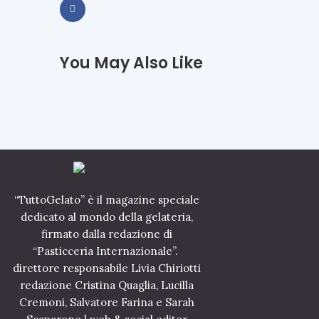
2
l
0
a
2
t
0
o
,
You May Also Like
d
s
a
l
P
i
r
t
e
t
m
a
i
n
o
o
S
l
t
e
r
t
“TuttoGelato” è il magazine speciale
e
a
g
dedicato al mondo della gelateria,
p
a
firmato dalla redazione di
p
2
e
“Pasticceria Internazionale”.
2
d
direttore responsabile Livia Chiriotti
L
i
redazione Cristina Quaglia, Lucilla
u
F
g
i
Cremoni, Salvatore Farina e Sarah
l
r