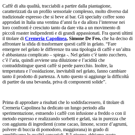
Caffè di alta qualità, tracciabili a partire dalla piantagione,
caratterizzati da un profilo sensoriale complesso, molto diverso dal
tradizionale espresso che si beve al bar. Gli specialty coffee sono
approdati in Italia una ventina d’anni fa e da allora l’interesse nei
loro confronti è cresciuto tanto da dare vita a un movimento di
piccoli roaster indipendenti e di grandi appassionati. Fra questi ultimi
il titolare di
Cremeria Capolinea
, Simone
De Feo,
che ha deciso di
affrontare la sfida di trasformare questi caffè in gelato. “Fare
emergere nel gelato le differenze tra una tipologia di caffè e un’altra
è abbastanza complicato – spiega -. Nel gelato c’è tanto zucchero,
c’è l’aria, quindi avviene una diluizione e l’acidità che
contraddistingue questi caffè si perde parecchio. Inoltre, la
temperatura e l’ossidazione, inevitabili nel gelato, fanno cambiare
tanto il prodotto di partenza. A tutto questo si aggiunge la difficoltà
di partire da una bevanda, priva di componenti solide”.
Prima di approdare a risultati che lo soddisfacessero, il titolare di
Cremeria Capolinea ha dedicato un lungo periodo alla
sperimentazione, estraendo i caffè con infusione a freddo o con il
metodo espresso e realizzando sorbetti e gelati, sia in purezza che
con aggiunta di ingredienti (come cacao, limone, scorze d’agrumi,
polvere di buccia di pomodoro, maggiorana) in grado di
amplificarne le qualità sensoriali. Il 5 giugno abbiamo avuto