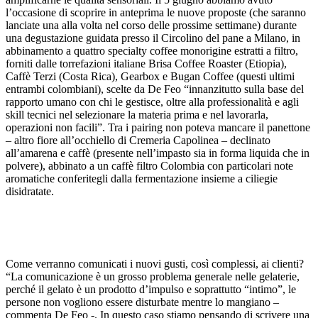
l’occasione di scoprire in anteprima le nuove proposte (che saranno
lanciate una alla volta nel corso delle prossime settimane) durante
una degustazione guidata presso il Circolino del pane a Milano, in
abbinamento a quattro specialty coffee monorigine estratti a filtro,
forniti dalle torrefazioni italiane Brisa Coffee Roaster (Etiopia),
Caffè Terzi (Costa Rica), Gearbox e Bugan Coffee (questi ultimi
entrambi colombiani), scelte da De Feo “innanzitutto sulla base del
rapporto umano con chi le gestisce, oltre alla professionalità e agli
skill tecnici nel selezionare la materia prima e nel lavorarla,
operazioni non facili”. Tra i pairing non poteva mancare il panettone
– altro fiore all’occhiello di Cremeria Capolinea – declinato
all’amarena e caffè (presente nell’impasto sia in forma liquida che in
polvere), abbinato a un caffè filtro Colombia con particolari note
aromatiche conferitegli dalla fermentazione insieme a ciliegie
disidratate.
Come verranno comunicati i nuovi gusti, così complessi, ai clienti?
“La comunicazione è un grosso problema generale nelle gelaterie,
perché il gelato è un prodotto d’impulso e soprattutto “intimo”, le
persone non vogliono essere disturbate mentre lo mangiano –
commenta De Feo -. In questo caso stiamo pensando di scrivere una