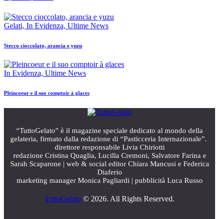
Gelati,
In Evidenza,
Ultime News
Stecco cioccolato, arancia e yuzu
In Evidenza,
Ultime News
Pleincoeur e il suo comptoir à glaces
“TuttoGelato” è il magazine speciale dedicato al mondo della
gelateria, firmato dalla redazione di “Pasticceria Internazionale”.
direttore responsabile Livia Chiriotti
redazione Cristina Quaglia, Lucilla Cremoni, Salvatore Farina e
Sarah Scaparone | web & social editor Chiara Mancusi e Federica
Diaferio
marketing manager Monica Pagliardi | pubblicità Luca Russo
TuttoGelato
© 2026. All Rights Reserved.