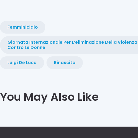
T
I
M
E
Femminicidio
N
E
Giornata Internazionale Per L’eliminazione Della Violenza
W
Contro Le Donne
S
S
Luigi De Luca
Rinascita
e
m
p
r
e
m
You May Also Like
e
n
o
m
o
s
c
h
e