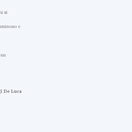
i si
luminoso e
 un
gi De Luca