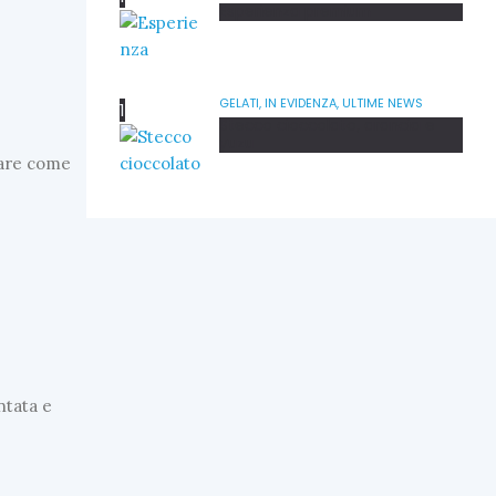
Esperienza premium
GELATI,
IN EVIDENZA,
ULTIME NEWS
Stecco cioccolato, arancia e
yuzu
rsare come
ntata e