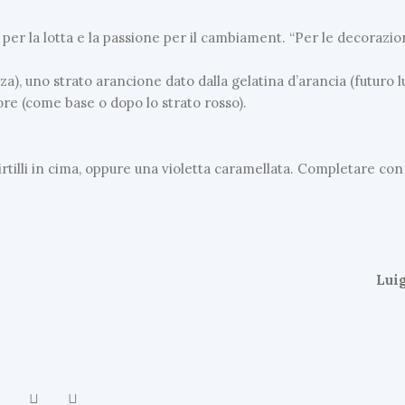
 per la lotta e la passione per il cambiament. “Per le decorazion
U
L
a), uno strato arancione dato dalla gelatina d’arancia (futuro 
T
 more (come base o dopo lo strato rosso).
I
M
E
irtilli in cima, oppure una violetta caramellata. Completare con
N
E
W
S
A
p
Lui
p
e
l
l
o
d
e
l
P