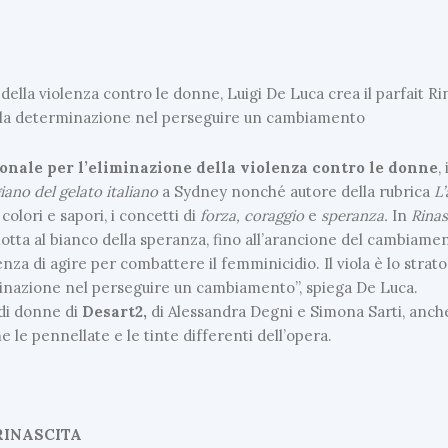
ella violenza contro le donne, Luigi De Luca crea il parfait Rin
 sulla determinazione nel perseguire un cambiamento
onale per l’eliminazione della violenza contro le donne
,
giano del gelato italiano
a Sydney nonché autore della rubrica
L’
olori e sapori, i concetti di
forza, coraggio
e
speranza.
In
Rinas
lotta al bianco della speranza, fino all’arancione del cambiame
enza di agire per combattere il femminicidio. Il viola è lo strato
erminazione nel perseguire un cambiamento”, spiega De Luca.
 di donne di
Desart2,
di Alessandra Degni e Simona Sarti, anche
 le pennellate e le tinte differenti dell’opera.
RINASCITA