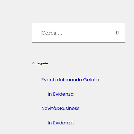
l
i
8
m
i
g
l
i
o
r
i
Categorie
g
e
l
Eventi dal mondo Gelato
a
t
In Evidenza
i
e
r
Novità&Business
i
d
In Evidenza
’
I