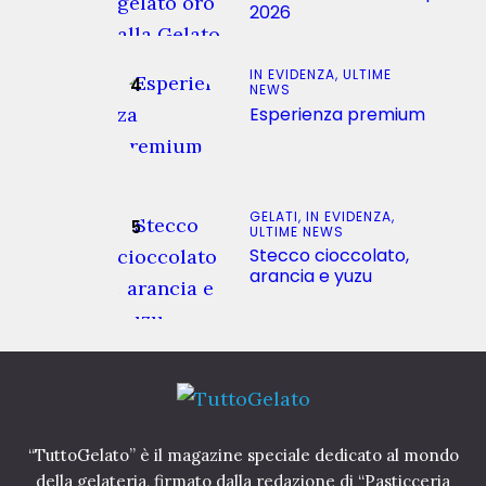
2026
IN EVIDENZA,
ULTIME
NEWS
Esperienza premium
GELATI,
IN EVIDENZA,
ULTIME NEWS
Stecco cioccolato,
arancia e yuzu
“TuttoGelato” è il magazine speciale dedicato al mondo
della gelateria, firmato dalla redazione di “Pasticceria