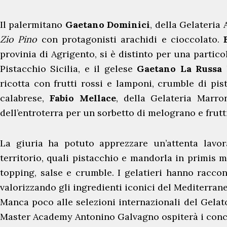
Il palermitano
Gaetano Dominici
, della Gelateria
Zio Pino
con protagonisti arachidi e cioccolato.
provinia di Agrigento, si è distinto per una partico
Pistacchio Sicilia, e il gelese
Gaetano
La Russa
h
ricotta con frutti rossi e lamponi, crumble di pi
calabrese,
Fabio
Mellace
, della Gelateria Marr
dell’entroterra per un sorbetto di melograno e frutti
La giuria ha potuto apprezzare un’attenta lavora
territorio, quali pistacchio e mandorla in primis 
topping, salse e crumble. I gelatieri hanno raccont
valorizzando gli ingredienti iconici del Mediterrane
Manca poco alle selezioni internazionali del Gelato 
Master Academy Antonino Galvagno ospiterà i conco