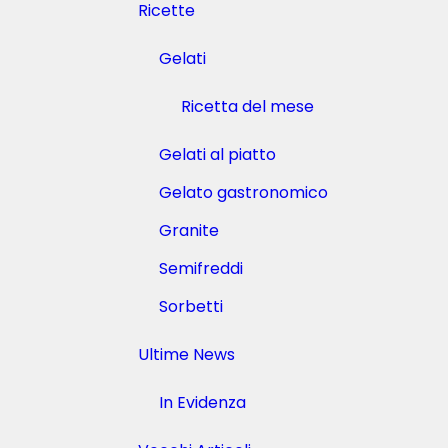
Ricette
t
a
l
Gelati
i
a
Ricetta del mese
?
2
Gelati al piatto
6
S
Gelato gastronomico
e
t
Granite
t
e
Semifreddi
m
b
Sorbetti
r
e
2
Ultime News
0
2
In Evidenza
3