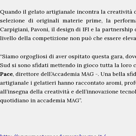
Quando il gelato artigianale incontra la creatività 
I
selezione di originali materie prime, la perfor
n
Carpigiani, Pavoni, il design di IFI e la partnership 
E
livello della competizione non può che essere eleva
v
i
“Siamo orgogliosi di aver ospitato questa gara, dove 
d
Sud si sono sfidati mettendo in gioco tutta la loro
e
Pace
, direttore dell’Accademia MAG -. Una bella sfid
n
artigianale i gelatieri hanno raccontato aromi, prof
z
all’insegna della creatività e dell’innovazione tecn
a
quotidiano in accademia MAG”.
U
l
t
i