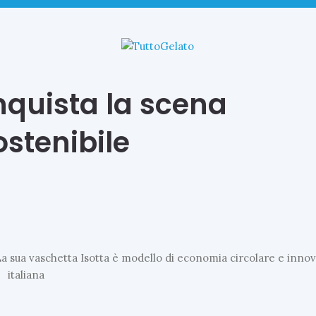
U
L
T
nquista la scena
I
M
ostenibile
E
N
E
W
S
I
l
g
La sua vaschetta Isotta è modello di economia circolare e inno
e
l
italiana
a
t
o
a