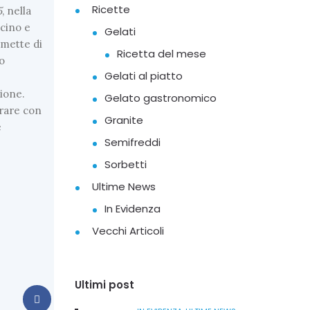
Ricette
5
, nella
ncino e
Gelati
rmette di
Ricetta del mese
o
Gelati al piatto
zione.
Gelato gastronomico
orare con
Granite
e
Semifreddi
Sorbetti
Ultime News
In Evidenza
Vecchi Articoli
Ultimi post