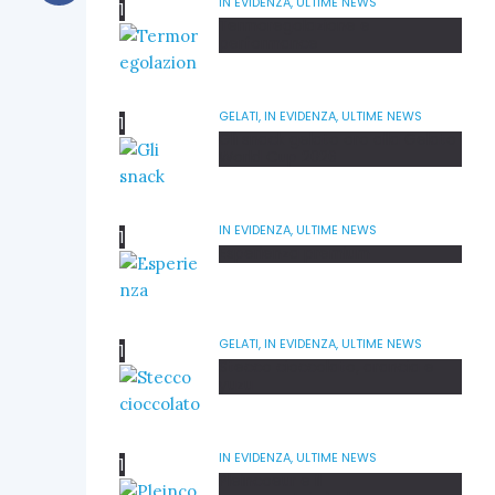
IN EVIDENZA,
ULTIME NEWS
Termoregolazione e
performance
GELATI,
IN EVIDENZA,
ULTIME NEWS
Gli snack gelato oro alla Gelato
World Cup 2026
IN EVIDENZA,
ULTIME NEWS
Esperienza premium
GELATI,
IN EVIDENZA,
ULTIME NEWS
Stecco cioccolato, arancia e
yuzu
IN EVIDENZA,
ULTIME NEWS
Pleincoeur e il