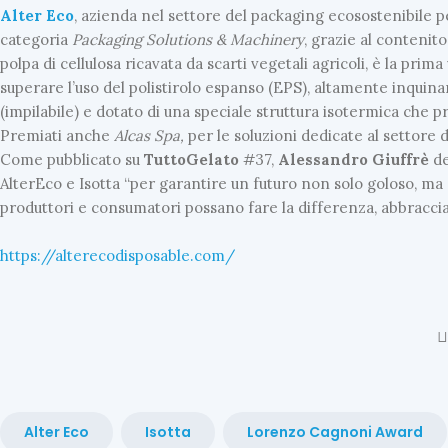
Alter
Eco
, azienda nel settore del packaging ecosostenibile per
categoria
Packaging Solutions & Machinery
, grazie al contenit
polpa di cellulosa ricavata da scarti vegetali agricoli, è la p
superare l’uso del polistirolo espanso (EPS), altamente inquina
I
(impilabile) e dotato di una speciale struttura isotermica che p
N
Premiati anche
Alcas Spa,
per le soluzioni dedicate al settore d
E
Come pubblicato su
TuttoGelato
#37,
Alessandro
Giuffrè
de
V
AlterEco e Isotta “per garantire un futuro non solo goloso, ma
I
produttori e consumatori possano fare la differenza, abbraccia
D
E
https://alterecodisposable.com/
N
Z
A
U
L
T
I
Alter Eco
Isotta
Lorenzo Cagnoni Award
M