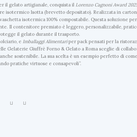
 il gelato artigianale, conquista il
Lorenzo Cagnoni Award 202
l
l
ore isotermico Isotta (brevetto depositato). Realizzata in carto
a
rima vaschetta isotermica 100% compostabile. Questa soluzione pe
M
i
nte. Il contenitore premiato è leggero, personalizzabile, pratic
l
rotegge il gelato durante il trasporto.
a
n
olciario, e
Imballaggi Alimentari
per pack pensati per la ristora
o
lle Gelaterie Giuffrè Forno & Gelato a Roma sceglie di collab
F
a
 anche sostenibile. La sua scelta è un esempio perfetto di com
s
ndo pratiche virtuose e consapevoli”.
h
i
o
n
W
e
e
k
:
s
f
i
l
a
i
l