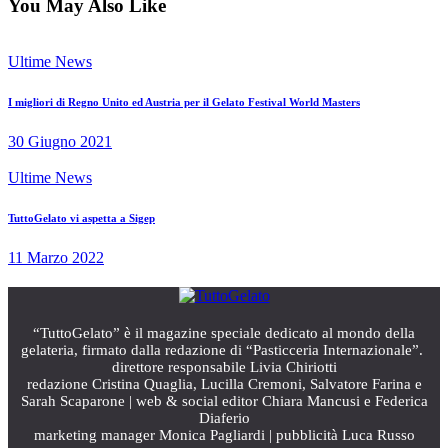
You May Also Like
Ultime News
I migliori di Regno Unito ed Austria per il Gelato Festival World Masters
30 Giugno 2021
Ultime News
TuttoGelato vi aspetta a Sigep
11 Marzo 2022
“TuttoGelato” è il magazine speciale dedicato al mondo della
gelateria, firmato dalla redazione di “Pasticceria Internazionale”.
direttore responsabile Livia Chiriotti
redazione Cristina Quaglia, Lucilla Cremoni, Salvatore Farina e
Sarah Scaparone | web & social editor Chiara Mancusi e Federica
Diaferio
marketing manager Monica Pagliardi | pubblicità Luca Russo