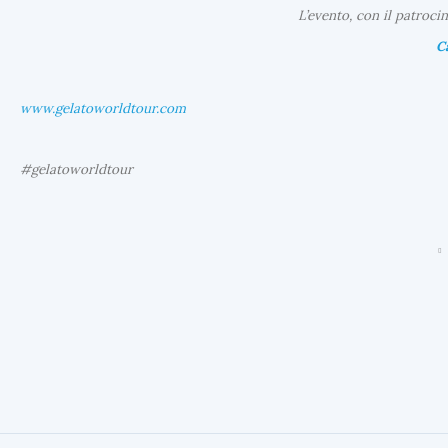
L’evento, con il patroci
C
www.gelatoworldtour.com
#gelatoworldtour