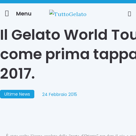
Menu
Il Gelato World To
come prima tappa 
2017.
Ultime News
24 Febbraio 2015
È stata scelta l’icona assoluta della “porta d’Oriente” per dare il via a qu