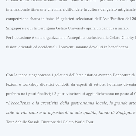
internazionale itinerante che mira a diffondere l
a cultura del gelato artigianale
competizione sbarca in Asia: 16 gelatieri selezionati dell’Asia/Pacifico
dal 2
Singapore
e qui la Carpigiani Gelato University aprirà un campus a marzo.
Per l’occasione è stata organizzata un’anteprima esclusiva alla Gelato Charity D
fusioni orientali ed occidentali. I proventi saranno devoluti in beneficenza.
Con la tappa singaporeana i gelatieri dell’area asiatica avranno l’opportunità d
lezioni e workshop didattici condotti da esperti di settore. Potranno divent
preferito tra i gusti finalisti; i 3 gusti vincitori si aggiudicheranno un posto 
L’eccellenza e la creatività della gastronomia locale, la grande att
“
stile di vita sano e di ingredienti di alta qualità, fanno di Singapore
Tour. Achille Sassoli, Direttore del Gelato World Tour.