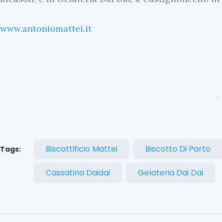
www.antoniomattei.it
U
l
t
i
m
e
N
Biscottificio Mattei
Biscotto Di Parto
Tags:
e
w
Cassatina Daidai
Gelateria Dai Dai
s
S
i
e