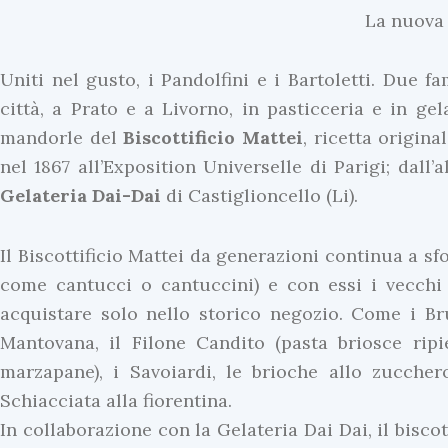
La nuova
Uniti nel gusto, i Pandolfini e i Bartoletti. Due f
città, a Prato e a Livorno, in pasticceria e in gel
mandorle del
Biscottificio
Mattei
, ricetta origina
nel 1867 all’Exposition Universelle di Parigi; dall’
Gelateria
Dai-Dai
di Castiglioncello (Li).
Il Biscottificio Mattei da generazioni continua a s
come cantucci o cantuccini) e con essi i vecchi 
acquistare solo nello storico negozio. Come i Bru
Mantovana, il Filone Candito (pasta briosce ripi
marzapane), i Savoiardi, le brioche allo zucche
Schiacciata alla fiorentina.
In collaborazione con la Gelateria Dai Dai, il bisco