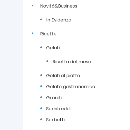
g
Novità&Business
n
o
2
In Evidenza
0
2
Ricette
2
Gelati
Ricetta del mese
Gelati al piatto
Gelato gastronomico
Granite
Semifreddi
Sorbetti