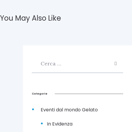
s
p
a
You May Also Like
n
d
e
T
e
r
r
a
G
e
l
a
t
Categorie
o
2
Eventi dal mondo Gelato
1
G
i
In Evidenza
u