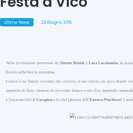
Festa a Vico
Ultime News
23 Giugno 2015
Nella rivisitazione presentata da
Simone Bonini
e
Luca Lacalamita
, in occa
Eccolo nella foto in anteprima.
Lemon! è un limone svuotato che contiene al suo interno un ricco dessert com
mandorle di Noto, cremoso di cioccolato bianco e olio Evo, mandorle caramellat
L’icecream-chef di
Carapina
e lo chef pâtissier dell’
Enoteca Pinchiorri
3 stel