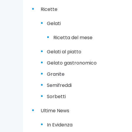
n
e
Ricette
1
Gelati
6
D
Ricetta del mese
i
c
e
Gelati al piatto
m
b
Gelato gastronomico
r
e
Granite
2
0
Semifreddi
2
4
Sorbetti
Ultime News
In Evidenza