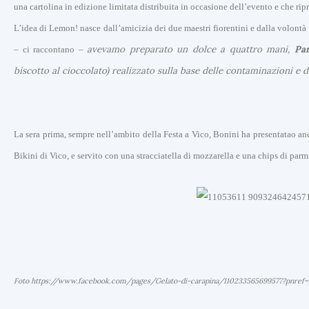
una cartolina in edizione limitata distribuita in occasione dell’evento e che ripro
L’idea di Lemon! nasce dall’amicizia dei due maestri fiorentini e dalla volontà 
avevamo preparato un dolce a quattro mani,
Pan
– ci raccontano –
biscotto al cioccolato) realizzato sulla base delle contaminazioni e 
I
La sera prima, sempre nell’ambito della Festa a Vico,
Bonini
ha presentatao an
n
Bikini di Vico, e servito con una stracciatella di mozzarella e una chips di par
E
v
i
d
e
n
Foto https://www.facebook.com/pages/Gelato-di-carapina/110233565699577?pnref=
z
a