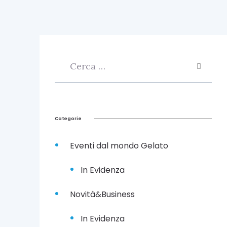
a
r
c
i
a
,
è
g
e
l
a
t
Categorie
o
a
Eventi dal mondo Gelato
l
p
a
In Evidenza
n
e
Novità&Business
t
t
o
In Evidenza