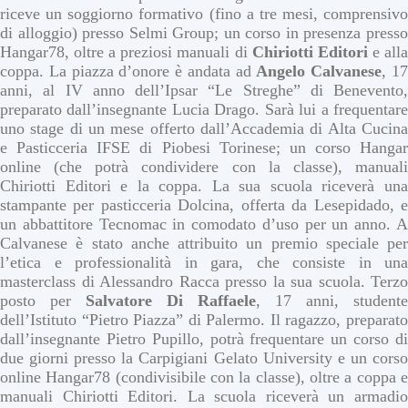
riceve un soggiorno formativo (fino a tre mesi, comprensivo
di alloggio) presso Selmi Group; un corso in presenza presso
Hangar78, oltre a preziosi manuali di
Chiriotti
Editori
e all
coppa. La piazza d’onore è andata ad
Angelo
Calvanese
, 1
anni, al IV anno dell’Ipsar “Le Streghe” di Benevento,
preparato dall’insegnante Lucia Drago. Sarà lui a frequentare
uno stage di un mese offerto dall’Accademia di Alta Cucina
e Pasticceria IFSE di Piobesi Torinese; un corso Hangar
online (che potrà condividere con la classe), manuali
Chiriotti Editori e la coppa. La sua scuola riceverà una
stampante per pasticceria Dolcina, offerta da Lesepidado, e
un abbattitore Tecnomac in comodato d’uso per un anno. A
Calvanese è stato anche attribuito un premio speciale per
l’etica e professionalità in gara, che consiste in una
masterclass di Alessandro Racca presso la sua scuola. Terzo
posto per
Salvatore Di
Raffaele
, 17 anni, studente
dell’Istituto “Pietro Piazza” di Palermo. Il ragazzo, preparato
dall’insegnante Pietro Pupillo, potrà frequentare un corso di
due giorni presso la Carpigiani Gelato University e un corso
online Hangar78 (condivisibile con la classe), oltre a coppa e
manuali Chiriotti Editori. La scuola riceverà un armadio