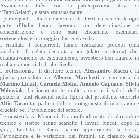
Associazione Pièce con la partecipazione attiva di
“TuttoGelato”, è stata entusiasmante.
I partecipanti. I dieci concorrenti di altrettante scuole da ogni
parte d’Italia hanno lavorato con determinazione e
concentrazione e sono stati eticamente esemplari,
sostenendosi e incoraggiandosi a vicenda.
I risultati. I concorrenti hanno realizzato prodotti (una
vaschetta di gelato decorata e un gelato su stecco) che,
qualitativamente ed esteticamente, avrebbero ben figurato in
realtà commerciali di alto livello.
I professionisti. Il direttore tecnico
Alessandro
Racca
e la
giuria, presieduta da
Alberto Marchetti
e composta d
Martino Liuzzi, Carmela
Moffa
,
Antonio Capuano
,
Silvi
Wdowiak
, ha incarnato le molte anime e i valori della
gelateria, tutti riassunti nella figura del presidente onorario
Alfio
Tarateta
, padre nobile e protagonista di una stagione
cruciale per l’evoluzione del settore.
Le masterclass. Momenti di approfondimento di alto valore
tecnico e storico hanno scandito i lavori: lunedì, dopo la
gara, Tarateta e Racca hanno approfondito la storia,
l’evoluzione e le variazioni dei fruttini, un classico della