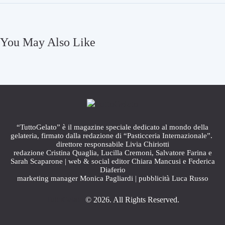
L
i
V
i
I
n
A
You May Also Like
t
L
e
’
r
O
n
T
a
T
z
A
i
V
o
A
“TuttoGelato” è il magazine speciale dedicato al mondo della
n
gelateria, firmato dalla redazione di “Pasticceria Internazionale”.
E
a
direttore responsabile Livia Chiriotti
D
redazione Cristina Quaglia, Lucilla Cremoni, Salvatore Farina e
l
I
Sarah Scaparone | web & social editor Chiara Mancusi e Federica
i
Diaferio
Z
z
marketing manager Monica Pagliardi | pubblicità Luca Russo
I
z
O
a
TuttoGelato
© 2026. All Rights Reserved.
N
z
E
i