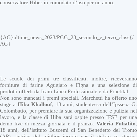
conservatore Hiber in comodato d’uso per un anno.
{AG}ultime_news_2023/PGG_23_secondo_e_terzo_class{/
AG}
Le scuole dei primi tre classificati, inoltre, riceveranno
forniture di farine Agugiaro e Figna e una selezione di
prodotti offerti da Icam Linea Professionale e da Fructital.
Non sono mancati i premi speciali. Marchetti ha offerto uno
stage a
Hiba
Khallouf
, 18 anni, studentessa dell’Ipsseoa G.
Colombatto, per premiare la sua organizzazione e pulizia nel
lavoro, e la classe di Hiba sarà ospite presso IFSE per una
demo live di mezza giornata e il pranzo.
Valeria
Puliafito
18 anni, dell’istituto Buscemi di San Benedetto del Tronto
(AP), autrice del miglior inserto per il gelato su stecco,