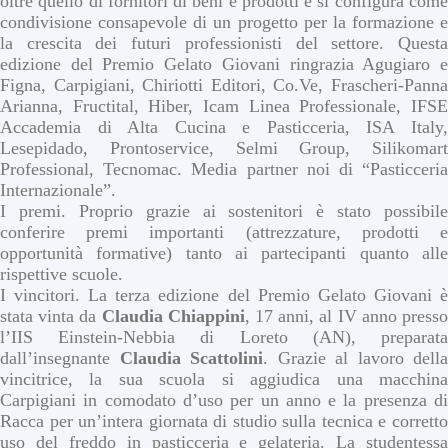
oltre quello di fornitori di beni e prodotti e si configura come
condivisione consapevole di un progetto per la formazione e
la crescita dei futuri professionisti del settore. Questa
edizione del Premio Gelato Giovani ringrazia Agugiaro e
Figna, Carpigiani, Chiriotti Editori, Co.Ve, Frascheri-Panna
Arianna, Fructital, Hiber, Icam Linea Professionale, IFSE
Accademia di Alta Cucina e Pasticceria, ISA Italy,
Lesepidado, Prontoservice, Selmi Group, Silikomart
Professional, Tecnomac. Media partner noi di “Pasticceria
Internazionale”.
I premi. Proprio grazie ai sostenitori è stato possibile
conferire premi importanti (attrezzature, prodotti e
opportunità formative) tanto ai partecipanti quanto alle
rispettive scuole.
I vincitori. La terza edizione del Premio Gelato Giovani è
stata vinta da
Claudia
Chiappini
, 17 anni, al IV anno press
l’IIS Einstein-Nebbia di Loreto (AN), preparata
dall’insegnante
Claudia
Scattolini
. Grazie al lavoro della
vincitrice, la sua scuola si aggiudica una macchina
Carpigiani in comodato d’uso per un anno e la presenza di
Racca per un’intera giornata di studio sulla tecnica e corretto
uso del freddo in pasticceria e gelateria. La studentessa