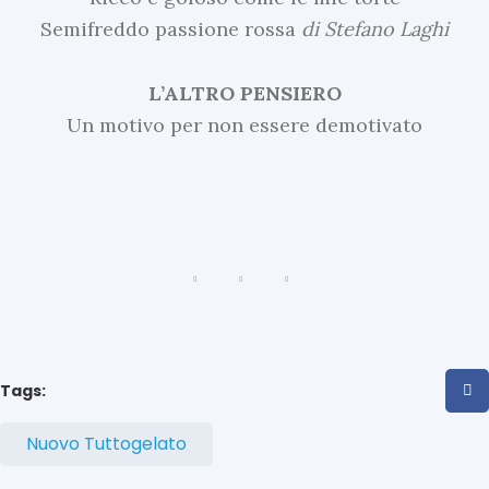
d
Semifreddo passione rossa
di Stefano Laghi
A
S
e
c
n
L’ALTRO PENSIERO
i
z
r
Un motivo per non essere demotivato
u
a
b
U
e
t
l
t
t
a
,
i
P
m
a
s
e
q
N
u
Tags:
e
a
l
w
e
Nuovo Tuttogelato
s
M
o