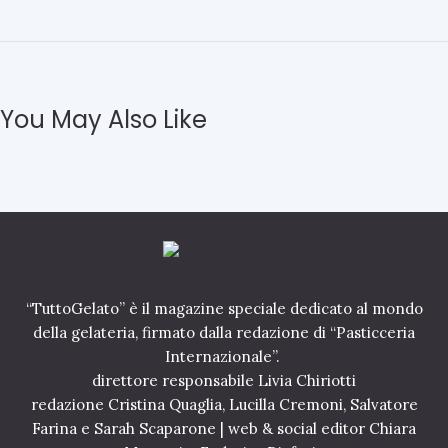
A
n
l
t
l
e
u
l
l
e
o
You May Also Like
o
s
n
i
e
o
v
n
i
o
n
n
c
(
e
a
c
n
o
c
“TuttoGelato” è il magazine speciale dedicato al mondo
n
o
della gelateria, firmato dalla redazione di “Pasticceria
i
r
l
Internazionale”.
a
T
direttore responsabile Livia Chiriotti
)
a
p
redazione Cristina Quaglia, Lucilla Cremoni, Salvatore
r
e
Farina e Sarah Scaparone | web & social editor Chiara
t
r