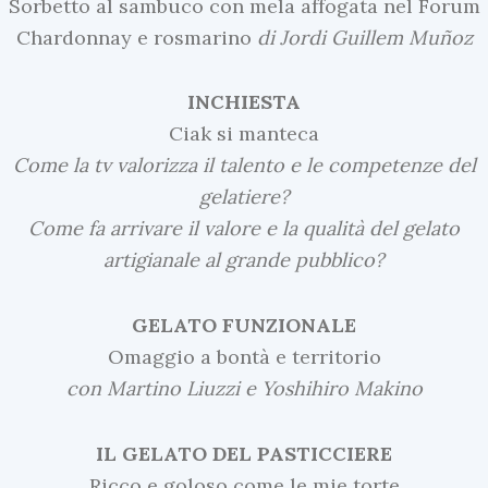
Sorbetto al sambuco con mela affogata nel Forum
Chardonnay e rosmarino
di Jordi Guillem Muñoz
INCHIESTA
Ciak si manteca
Come la tv valorizza il talento e le competenze del
gelatiere?
U
Come fa arrivare il valore e la qualità del gelato
l
artigianale
al grande pubblico?
t
i
GELATO FUNZIONALE
m
I
Omaggio a bontà e territorio
e
n
con Martino Liuzzi e Yoshihiro Makino
N
E
e
v
IL GELATO DEL PASTICCIERE
w
i
Ricco e goloso come le mie torte
s