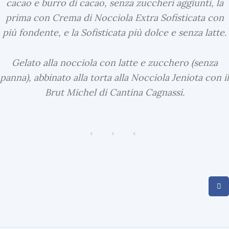
cacao e burro di cacao, senza zuccheri aggiunti, la
e
prima con Crema di Nocciola Extra Sofisticata con
w
più fondente, e la Sofisticata più dolce e senza latte.
s
I
L
Gelato alla nocciola con latte e zucchero (senza
G
panna), abbinato alla torta alla Nocciola Jeniota con il
E
Brut Michel di Cantina Cagnassi.
L
A
T
O
A
L
G
U
S
T
O
D
I
M