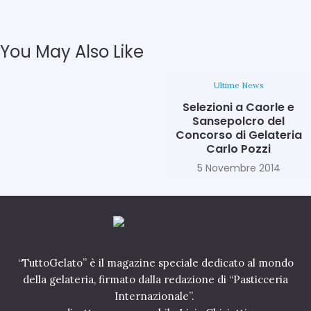
A
R
E
You May Also Like
A
L
L
Ultime News
A
C
Selezioni a Caorle e
O
Sansepolcro del
N
Concorso di Gelateria
Q
Carlo Pozzi
U
5 Novembre 2014
I
S
T
A
D
E
L
“TuttoGelato” è il magazine speciale dedicato al mondo
S
della gelateria, firmato dalla redazione di “Pasticceria
I
Internazionale”.
G