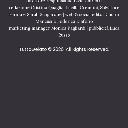
direttore responsabile Livia Chiriotti
E
P
redazione Cristina Quaglia, Lucilla Cremoni, Salvatore
D
Farina e Sarah Scaparone | web & social editor Chiara
I
Mancusi e Federica Diaferio
R
marketing manager Monica Pagliardi | pubblicità Luca
I
Russo
M
I
N
TuttoGelato
© 2026. All Rights Reserved.
I
2
2
G
e
n
n
a
i
o
2
0
2
0