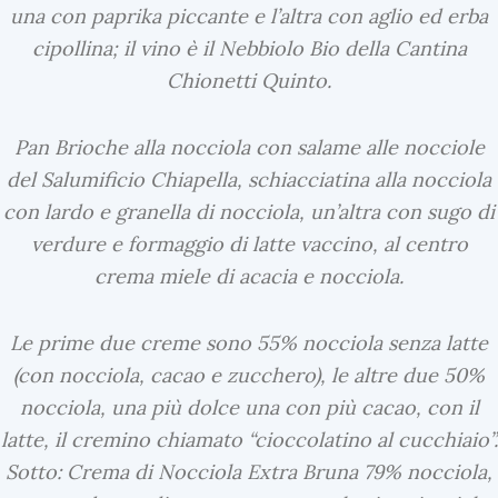
una con paprika piccante e l’altra con aglio ed erba
cipollina; il vino è il Nebbiolo Bio della Cantina
Chionetti Quinto.
Pan Brioche alla nocciola con salame alle nocciole
del Salumificio Chiapella, schiacciatina alla nocciola
con lardo e granella di nocciola, un’altra con sugo di
verdure e formaggio di latte vaccino, al centro
crema miele di acacia e nocciola.
U
l
Le prime due creme sono 55% nocciola senza latte
t
(con nocciola, cacao e zucchero), le altre due 50%
i
nocciola, una più dolce una con più cacao, con il
m
latte, il cremino chiamato “cioccolatino al cucchiaio”.
e
Sotto: Crema di Nocciola Extra Bruna 79% nocciola,
N