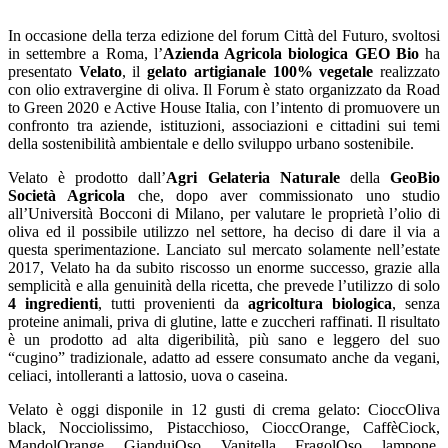
In occasione della terza edizione del forum Città del Futuro, svoltosi
in settembre a Roma, l’
Azienda Agricola biologica GEO Bio
ha
presentato
Velato
, il
gelato artigianale 100% vegetale
realizzato
con olio extravergine di oliva. Il Forum è stato organizzato da Road
to Green 2020 e Active House Italia, con l’intento di promuovere un
confronto tra aziende, istituzioni, associazioni e cittadini sui temi
della sostenibilità ambientale e dello sviluppo urbano sostenibile.
Velato è prodotto dall’
Agri Gelateria Naturale
della
GeoBio
Società Agricola
che, dopo aver commissionato uno studio
all’Università Bocconi di Milano, per valutare le proprietà l’olio di
oliva ed il possibile utilizzo nel settore, ha deciso di dare il via a
questa sperimentazione. Lanciato sul mercato solamente nell’estate
2017, Velato ha da subito riscosso un enorme successo, grazie alla
semplicità e alla genuinità della ricetta, che prevede l’utilizzo di solo
4 ingredienti
, tutti provenienti da
agricoltura biologica
, senza
proteine animali, priva di glutine, latte e zuccheri raffinati. Il risultato
è un prodotto ad alta digeribilità, più sano e leggero del suo
“cugino” tradizionale, adatto ad essere consumato anche da vegani,
celiaci, intolleranti a lattosio, uova o caseina.
Velato è oggi disponile in 12 gusti di crema gelato: CioccOliva
black, Nocciolissimo, Pistacchioso, CioccOrange, CaffèCiock,
MandolOrange, GianduiOso, Vanitella, FragolOso, lampone,