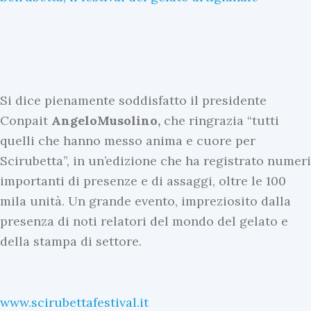
I
n
Si dice pienamente soddisfatto il presidente
E
Conpait
Angelo
Musolino,
che ringrazia “tutti
v
quelli che hanno messo anima e cuore per
i
Scirubetta”, in un’edizione che ha registrato numeri
d
U
importanti di presenze e di assaggi, oltre le 100
e
l
mila unità. Un grande evento, impreziosito dalla
n
t
presenza di noti relatori del mondo del gelato e
z
i
della stampa di settore.
a
m
U
e
l
N
www.scirubettafestival.it
t