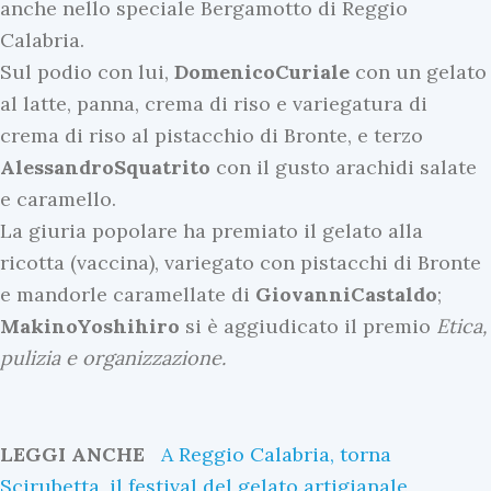
anche nello speciale Bergamotto di Reggio
Calabria.
Sul podio con lui,
Domenico
Curiale
con un gelato
al latte, panna, crema di riso e variegatura di
crema di riso al pistacchio di Bronte, e terzo
Alessandro
Squatrito
con il gusto arachidi salate
e caramello.
La giuria popolare ha premiato il gelato alla
ricotta (vaccina), variegato con pistacchi di Bronte
e mandorle caramellate di
Giovanni
Castaldo
;
Makino
Yoshihiro
si è aggiudicato il premio
Etica,
pulizia e organizzazione.
LEGGI ANCHE
A Reggio Calabria, torna
Scirubetta, il festival del gelato artigianale