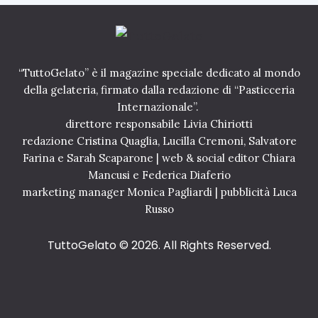
L
’
E
e
S
s
S
p
A
e
“TuttoGelato” è il magazine speciale dedicato al mondo
N
r
della gelateria, firmato dalla redazione di “Pasticceria
D
i
Internazionale”.
R
e
O
direttore responsabile Livia Chiriotti
n
B
z
redazione Cristina Quaglia, Lucilla Cremoni, Salvatore
O
a
Farina e Sarah Scaparone | web & social editor Chiara
R
o
Mancusi e Federica Diaferio
G
l
marketing manager Monica Pagliardi | pubblicità Luca
H
t
E
Russo
r
S
e
E
a
TuttoGelato
© 2026. All Rights Reserved.
l
1
p
0
r
L
o
u
d
g