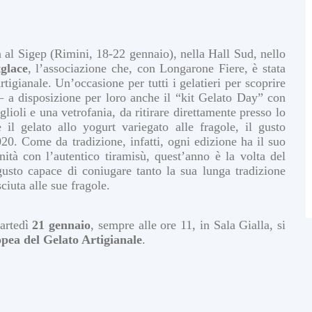
à al Sigep (Rimini, 18-22 gennaio), nella Hall Sud, nello
glace
, l’associazione che, con Longarone Fiere, è stata
tigianale. Un’occasione per tutti i gelatieri per scoprire
 a disposizione per loro anche il “kit Gelato Day” con
glioli e una vetrofania, da ritirare direttamente presso lo
e il gelato allo yogurt variegato alle fragole, il gusto
020. Come da tradizione, infatti, ogni edizione ha il suo
nità con l’autentico tiramisù, quest’anno è la volta del
usto capace di coniugare tanto la sua lunga tradizione
ciuta alle sue fragole.
artedì
21
gennaio
, sempre alle ore 11, in Sala Gialla, si
pea del Gelato Artigianale
.
U
l
t