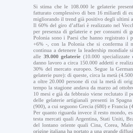
Si stima che le 108.000 le gelaterie prese
fatturato complessivo di ben 16 miliardi di e
migliorando il trend già positivo degli ultimi 
Il 60% del giro d’affari è realizzato nel Vec
per presenza di gelaterie e per consumi di g
Polonia sono i Paesi che hanno registrato i p
+6% -, con la Polonia che si conferma il 
continua a detenere la leadership mondiale si
alle
39.000 gelaterie
(10.000 specializzate 
danno lavoro a circa 150.000 addetti e realiz
30% del mercato europeo. Segue la Germania
gelaterie pure): di queste, circa la metà (4.500
a oltre 20.000 persone di cui la metà di orig
tempo la stagione andava da marzo ad ottobre,
10 mesi e già da febbraio viene reclutato il p
delle gelaterie artigianali presenti in Spagn
(900), a cui seguono Grecia (680) e Francia (
Per quanto riguarda invece il resto mondo, es
testa mercati quali Argentina, Stati Uniti, Br
del lontano oriente quali Cina, Corea, Males
origine italiana ha portato a una grande diffus