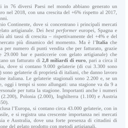
nti in 76 diversi Paesi nel mondo abbiano generato un
uro nel 2018, con una crescita del +6% rispetto al 2017,
anni.
chio Continente, dove si concentrano i principali mercati
elato artigianale. Dei
best
performer
europei, Spagna e
iù alti tassi di crescita – rispettivamente del +4% e del
mercato più dinamico del momento. Ma è l’
Italia
che
a per numero di punti vendita che per fatturato, grazie
e 29.000 bar e pasticcerie con gelato artigianale) che
zano un fatturato di
2,8 miliardi di euro
, pari a circa il
, dove si contano 9.000 gelaterie (di cui 3.300 sono
) sono gelaterie di proprietà di italiani, che danno lavoro
ine italiana. Le gelaterie stagionali sono 2.200 e, se un
 oggi i tempi si sono allungati: una stagione va da 9 a
ersonale per tutta la stagione. Importanti anche i numeri
a (2.200), Polonia (2.000), Inghilterra (1.100) e Austria
450).
clusa l’Europa, si contano circa 43.000 gelaterie, con in
asile, e si registra una crescente importanza nei mercati
ia e Australia, dove una forte presenza di cittadini di
ione del gelato prodotto con metodi artigianali.