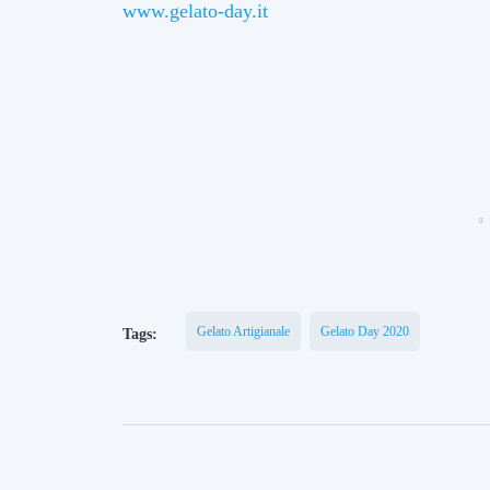
www.gelato-day.it
Gelato Artigianale
Gelato Day 2020
Tags:
Ultime News
A
Gelatissi
mo,