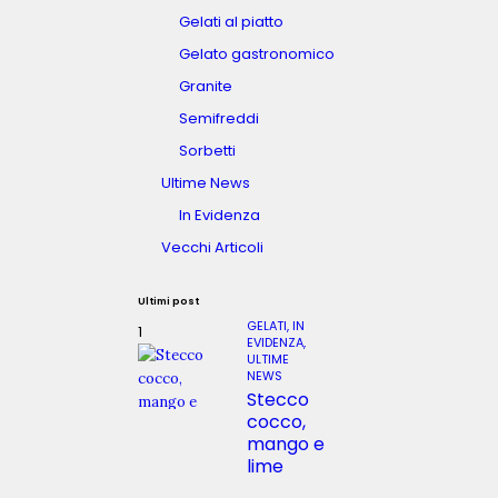
0
u
Gelati al piatto
2
g
3
l
Gelato gastronomico
i
Granite
o
2
Semifreddi
0
Sorbetti
1
8
Ultime News
In Evidenza
Vecchi Articoli
Ultimi post
GELATI,
IN
EVIDENZA,
ULTIME
NEWS
Stecco
cocco,
mango e
lime