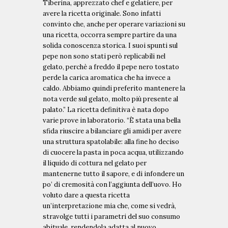
Tiberina, apprezzato chef e gelatiere, per
avere la ricetta originale. Sono infatti
convinto che, anche per operare variazioni su
una ricetta, occorra sempre partire da una
solida conoscenza storica. I suoi spunti sul
pepe non sono stati però replicabili nel
gelato, perchè a freddo il pepe nero tostato
perde la carica aromatica che ha invece a
caldo. Abbiamo quindi preferito mantenere la
nota verde sul gelato, molto più presente al
palato.”
La ricetta definitiva è nata dopo
varie prove in laboratorio. “È stata una bella
sfida riuscire a bilanciare gli amidi per avere
una struttura spatolabile: alla fine ho deciso
di cuocere la pasta in poca acqua, utilizzando
il liquido di cottura nel gelato per
mantenerne tutto il sapore, e di infondere un
U
po’ di cremosità con l’aggiunta dell’uovo. Ho
L
voluto dare a questa ricetta
I
T
un’interpretazione mia che, come si vedrà,
N
I
stravolge tutti i parametri del suo consumo
E
M
abituale, rendendola adatta al nuovo
V