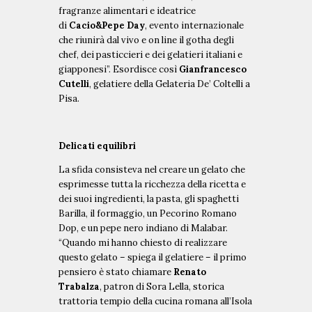
fragranze alimentari e ideatrice
di
Cacio&Pepe Day
, evento internazionale
che riunirà dal vivo e on line il gotha degli
chef, dei pasticcieri e dei gelatieri italiani e
giapponesi”. Esordisce così
Gianfrancesco
Cutelli
, gelatiere della Gelateria De’ Coltelli a
Pisa.
Delicati equilibri
La sfida consisteva nel creare un gelato che
esprimesse tutta la ricchezza della ricetta e
dei suoi ingredienti, la pasta, gli spaghetti
Barilla, il formaggio, un Pecorino Romano
Dop, e un pepe nero indiano di Malabar.
“Quando mi hanno chiesto di realizzare
questo gelato – spiega il gelatiere – il primo
pensiero è stato chiamare
Renato
Trabalza
, patron di Sora Lella, storica
trattoria tempio della cucina romana all’Isola