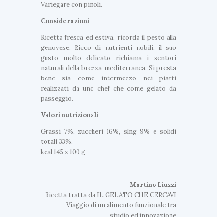
Variegare con pinoli.
Considerazioni
Ricetta fresca ed estiva, ricorda il pesto alla
genovese. Ricco di nutrienti nobili, il suo
gusto molto delicato richiama i sentori
naturali della brezza mediterranea. Si presta
bene sia come intermezzo nei piatti
realizzati da uno chef che come gelato da
passeggio.
G
Valori nutrizionali
e
l
Grassi 7%, zuccheri 16%, slng 9% e solidi
a
totali 33%.
t
kcal 145 x 100 g
i
G
M
e
i
l
Martino
Liuzzi
m
a
Ricetta tratta da IL GELATO CHE CERCAVI
o
t
s
– Viaggio di un alimento funzionale tra
i
a
studio ed innovazione