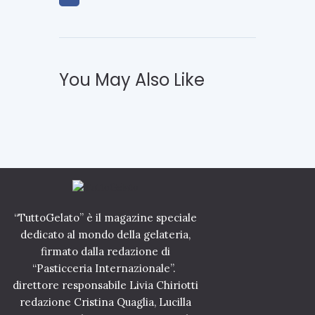
a
0
c
2
o
4
l
:
o
l
m
e
You May Also Like
b
s
a
e
i
l
n
e
c
z
o
i
n
o
t
n
r
i
a
p
i
e
“TuttoGelato” è il magazine speciale
l
r
dedicato al mondo della gelateria,
g
l
e
’
firmato dalla redazione di
l
A
“Pasticceria Internazionale”.
a
m
direttore responsabile Livia Chiriotti
t
e
o
r
redazione Cristina Quaglia, Lucilla
i