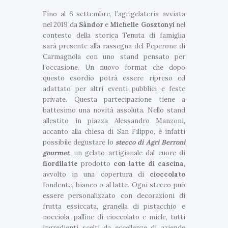
Fino al 6 settembre, l’agrigelateria avviata
nel 2019 da
Sàndor
e
Michelle
Gosztonyi
nel
contesto della storica Tenuta di famiglia
sarà presente alla rassegna del Peperone di
Carmagnola con uno stand pensato per
l’occasione. Un nuovo format che dopo
questo esordio potrà essere ripreso ed
adattato per altri eventi pubblici e feste
private. Questa partecipazione tiene a
battesimo una novità assoluta. Nello stand
allestito in piazza Alessandro Manzoni,
accanto alla chiesa di San Filippo, è infatti
possibile degustare lo
stecco di Agri Berroni
gourmet
, un gelato artigianale dal cuore di
fiordilatte
prodotto
con latte di cascina
,
avvolto in una copertura di
cioccolato
fondente, bianco o al latte. Ogni stecco può
essere personalizzato con decorazioni di
frutta essiccata, granella di pistacchio e
U
nocciola, palline di cioccolato e miele, tutti
l
ingredienti scelti da eccellenze di aziende