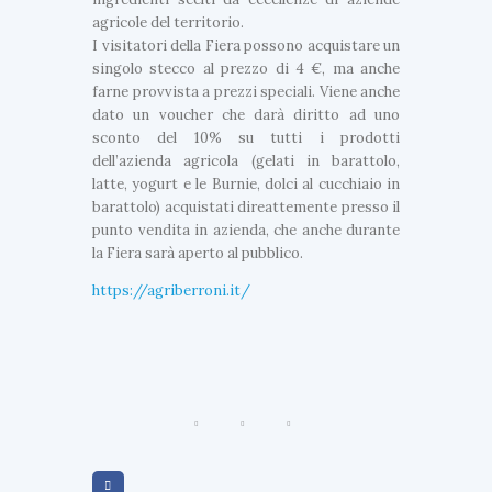
t
agricole del territorio.
i
I visitatori della Fiera possono acquistare un
m
singolo stecco al prezzo di 4 €, ma anche
e
farne provvista a prezzi speciali. Viene anche
N
dato un voucher che darà diritto ad uno
e
sconto del 10% su tutti i prodotti
w
dell’azienda agricola (gelati in barattolo,
s
latte, yogurt e le Burnie, dolci al cucchiaio in
barattolo) acquistati direattemente presso il
G
e
punto vendita in azienda, che anche durante
U
l
la Fiera sarà aperto al pubblico.
a
l
t
https://agriberroni.it/
t
o
i
W
m
o
e
r
N
l
d
e
C
w
u
s
p
L
2