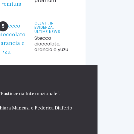
premium
GELATI,
IN
EVIDENZA,
ULTIME NEWS
Stecco
cioccolato,
arancia e yuzu
“Pasticceria Internazionale”.
Chiara Mancusi e Federica Diaferio