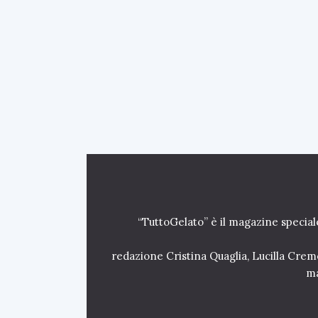
l
b
i
c
e
n
t
e
n
a
r
i
o
d
i
“TuttoGelato” è il magazine special
M
a
r
redazione Cristina Quaglia, Lucilla Crem
c
ma
h
e
s