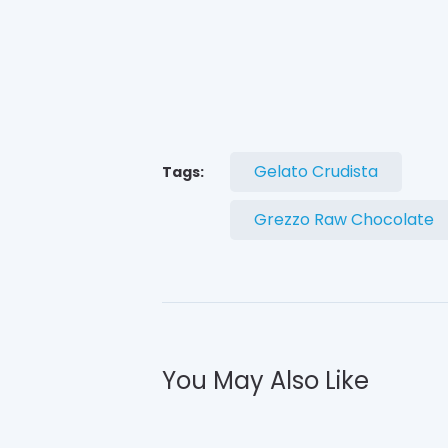
i
m
e
N
e
w
Gelato Crudista
Tags:
s
Grezzo Raw Chocolate
L
o
s
t
e
c
c
o
You May Also Like
p
e
r
i