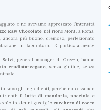
ggiato e ne avevamo apprezzato l’intensità
zzo
Raw
Chocolate
, nel rione Monti a Roma,
”, ancora più buono, cremoso, perfezionato
tazione in laboratorio. E particolarmente
a
Salvi
, general manager di Grezzo, hanno
ato crudista-vegano
, senza glutine, senza
animale.
lato sono gli ingredienti, perché non essendo
utrienti: il
latte di mandorla, nocciola e
o solo in alcuni gusti); lo
zucchero di cocco
icco di sali minerali; gli
anacardi
che