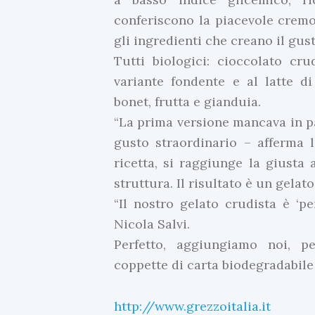
conferiscono la piacevole cremo
gli ingredienti che creano il gust
Tutti biologici: cioccolato cr
I
variante fondente e al latte di
n
bonet, frutta e gianduia.
E
“La prima versione mancava in p
v
gusto straordinario – afferma 
i
ricetta, si raggiunge la giusta
d
struttura. Il risultato è un gelat
e
“Il nostro gelato crudista è ‘pe
n
Nicola Salvi.
z
Perfetto, aggiungiamo noi, pe
a
coppette di carta biodegradabile
U
l
http://www.grezzoitalia.it
t