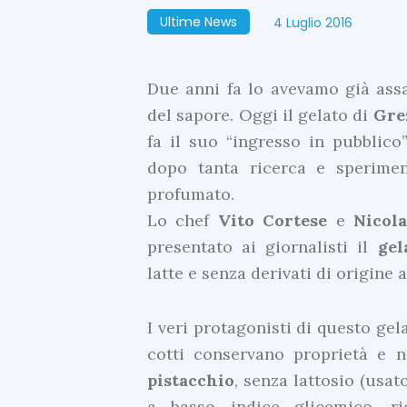
Ultime News
4 Luglio 2016
Due anni fa lo avevamo già assa
del sapore. Oggi il gelato di
Gre
fa il suo “ingresso in pubblico
dopo tanta ricerca e sperimen
profumato.
Lo chef
Vito
Cortese
e
Nicol
presentato ai giornalisti il
gel
latte e senza derivati di origine 
I veri protagonisti di questo ge
cotti conservano proprietà e n
pistacchio
, senza lattosio (usat
a basso indice glicemico, r