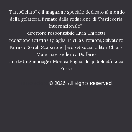
o
v
r
o
“TuttoGelato” è il magazine speciale dedicato al mondo
b
a
della gelateria, firmato dalla redazione di “Pasticceria
e
l
Internazionale”.
t
l
t
direttore responsabile Livia Chiriotti
’
o
i
redazione Cristina Quaglia, Lucilla Cremoni, Salvatore
a
t
Farina e Sarah Scaparone | web & social editor Chiara
l
a
Mancusi e Federica Diaferio
l
l
marketing manager Monica Pagliardi | pubblicità Luca
a
i
m
Russo
a
e
n
l
a
TuttoGelato
© 2026. All Rights Reserved.
a
2
F
3
u
M
j
a
i
g
g
3
i
0
o
G