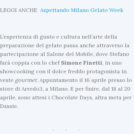
LEGGI ANCHE
Aspettando Milano Gelato Week
I
n
L’esperienza di gusto e cultura nell’arte della
E
preparazione del gelato passa anche attraverso la
v
partecipazione al Salone del Mobile, dove Stefano
I
i
farà coppia con lo chef
Simone
Finetti
, in uno
n
d
showcooking con il dolce freddo protagonista in
E
e
veste
gourmet
. Appuntamento il 16 aprile presso lo
v
n
store di Arredo3, a Milano. E per finire, dal 18 al 20
i
z
aprile, sono attesi i Chocolate Days, altra meta per
d
a
Dassie.
e
S
n
o
z
r