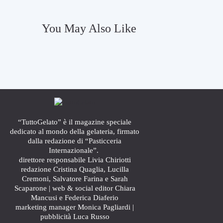
i
i
l
v
r
a
You May Also Like
i
1
f
°
e
a
r
l
i
l
m
a
e
t
n
a
t
p
o
p
p
“TuttoGelato” è il magazine speciale
a
e
dedicato al mondo della gelateria, firmato
m
r
dalla redazione di “Pasticceria
i
l
l
Internazionale”.
’
a
direttore responsabile Livia Chiriotti
o
n
redazione Cristina Quaglia, Lucilla
s
e
Cremoni, Salvatore Farina e Sarah
p
s
Scaparone | web & social editor Chiara
i
e
t
Mancusi e Federica Diaferio
a
marketing manager Monica Pagliardi |
3
l
pubblicità Luca Russo
0