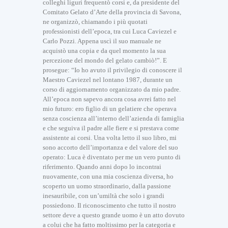
colleghi liguri frequentò corsi e, da presidente del
Comitato Gelato d’Arte della provincia di Savona,
ne organizzò, chiamando i più quotati
professionisti dell’epoca, tra cui Luca Caviezel e
Carlo Pozzi. Appena uscì il suo manuale ne
acquistò una copia e da quel momento la sua
percezione del mondo del gelato cambiò!”. E
prosegue: “Io ho avuto il privilegio di conoscere il
Maestro Caviezel nel lontano 1987, durante un
corso di aggiornamento organizzato da mio padre.
All’epoca non sapevo ancora cosa avrei fatto nel
mio futuro: ero figlio di un gelatiere che operava
senza coscienza all’interno dell’azienda di famiglia
e che seguiva il padre alle fiere e si prestava come
assistente ai corsi. Una volta letto il suo libro, mi
sono accorto dell’importanza e del valore del suo
operato: Luca è diventato per me un vero punto di
riferimento. Quando anni dopo lo incontrai
nuovamente, con una mia coscienza diversa, ho
scoperto un uomo straordinario, dalla passione
inesauribile, con un’umiltà che solo i grandi
possiedono. Il riconoscimento che tutto il nostro
settore deve a questo grande uomo è un atto dovuto
a colui che ha fatto moltissimo per la categoria e