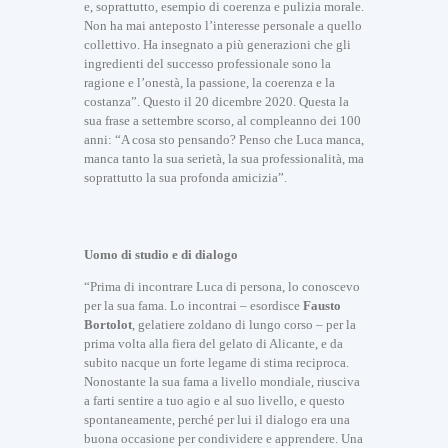
e, soprattutto, esempio di coerenza e pulizia morale.
Non ha mai anteposto l’interesse personale a quello
collettivo. Ha insegnato a più generazioni che gli
ingredienti del successo professionale sono la
ragione e l’onestà, la passione, la coerenza e la
costanza”. Questo il 20 dicembre 2020. Questa la
sua frase a settembre scorso, al compleanno dei 100
anni: “A cosa sto pensando? Penso che Luca manca,
manca tanto la sua serietà, la sua professionalità, ma
soprattutto la sua profonda amicizia”.
Uomo di studio e di dialogo
“Prima di incontrare Luca di persona, lo conoscevo
per la sua fama. Lo incontrai – esordisce
Fausto
Bortolot
, gelatiere zoldano di lungo corso – per la
prima volta alla fiera del gelato di Alicante, e da
subito nacque un forte legame di stima reciproca.
Nonostante la sua fama a livello mondiale, riusciva
a farti sentire a tuo agio e al suo livello, e questo
spontaneamente, perché per lui il dialogo era una
buona occasione per condividere e apprendere. Una