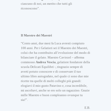
ciascuno di noi, un merito che tutti gli
riconoscono”.
I
l Maestro dei Maestri
“Cento anni, due mesi fa Luca avresti compiuto
100 anni. Per i Gelatieri sei il Maestro dei Maestri,
colui che ha contribuito all’evoluzione del modo di
bilanciare il gelato. Maestro Caviezel – afferma
commosso
Andrea Vescia
, gelatiere fondatore della
scuola Delicati Equilibri -, ringrazio sempre di
averti potuto conoscere e di conservare il tuo
ultimo libro autografato, nel quale ci sono due mie
ricette tra quelle di molti colleghi più grandi:
elogiavi il mio gusto Patavino e, cosa incredibile,
U
mi ascoltavi, anche se ero solo un ragazzino. Grazie
l
mille Maestro e buon compleanno ovunque tu
t
sia!”.
i
m
E.B.