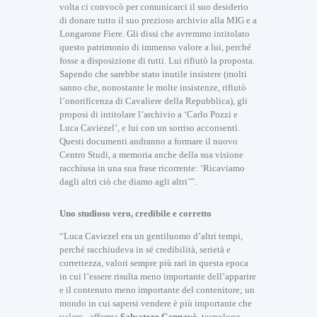
volta ci convocò per comunicarci il suo desiderio
di donare tutto il suo prezioso archivio alla MIG e a
Longarone Fiere. Gli dissi che avremmo intitolato
questo patrimonio di immenso valore a lui, perché
fosse a disposizione di tutti. Lui rifiutò la proposta.
Sapendo che sarebbe stato inutile insistere (molti
sanno che, nonostante le molte insistenze, rifiutò
l’onorificenza di Cavaliere della Repubblica), gli
proposi di intitolare l’archivio a ‘Carlo Pozzi e
Luca Caviezel’, e lui con un sorriso acconsentì.
Questi documenti andranno a formare il nuovo
Centro Studi, a memoria anche della sua visione
racchiusa in una sua frase ricorrente: ‘Ricaviamo
dagli altri ciò che diamo agli altri’”.
Uno studioso vero, credibile e corretto
“Luca Caviezel era un gentiluomo d’altri tempi,
perché racchiudeva in sé credibilità, serietà e
correttezza, valori sempre più rari in questa epoca
in cui l’essere risulta meno importante dell’apparire
e il contenuto meno importante del contenitore; un
mondo in cui sapersi vendere è più importante che
valere –afferma
Salvatore Cannavò
, tecnologo