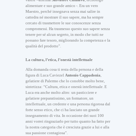
alimentare e suo grande amico -. Era un vero
Maestro, perché insegnava senza mai salire in
cattedra né mostrare il suo sapere, ma ha sempre
cercato di trasmettere le sue conoscenze senza
compromessi. Ha trasmesso questo suo sapere senza
tenere per sé alcun segreto, in modo che tutti ne
possano fare tesoro, migliorando la competenza e la
qualità del prodotto”.
La cultura, l’etica, l’onestà intellettuale
Alla domanda cosa ti resta della persona e della
figura di Luca Caviezel
Antonio Cappadonia
,
gelatiere di Palermo che lo conobbe molto bene,
sintetizza: “Cultura, etica e onestà intellettuale. E
Luca era anche molto altro: un pasticciere e
gelatiere preparatissimo, un formatore, un
intellettuale, un credente e una persona rigorosa dal
forte senso etico, che ci ha lasciato un grande
insegnamento di vita. In occasione dei suoi 100
anni vorrei ringraziarlo per tutto quanto ha fatto per
la nostra categoria che è cresciuta grazie a lui e alla
sua passione contagiosa”.