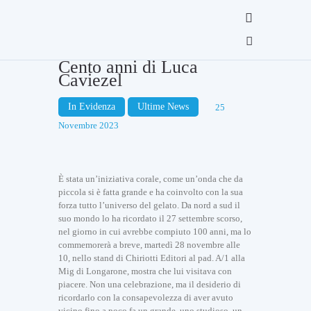
Cento anni di Luca
Caviezel
In Evidenza
Ultime News
25
Novembre 2023
È stata un’iniziativa corale, come un’onda che da
piccola si è fatta grande e ha coinvolto con la sua
forza tutto l’universo del gelato. Da nord a sud il
suo mondo lo ha ricordato il 27 settembre scorso,
nel giorno in cui avrebbe compiuto 100 anni, ma lo
commemorerà a breve, martedì 28 novembre alle
10, nello stand di Chiriotti Editori al pad. A/1 alla
Mig di Longarone, mostra che lui visitava con
piacere. Non una celebrazione, ma il desiderio di
ricordarlo con la consapevolezza di aver avuto
vicino fino a poco fa un grande, uno studioso, un