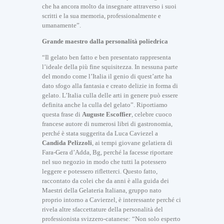
che ha ancora molto da insegnare attraverso i suoi
scritti e la sua memoria, professionalmente e
umanamente”.
Grande maestro dalla personalità poliedrica
“Il gelato ben fatto e ben presentato rappresenta
l’ideale della più fine squisitezza. In nessuna parte
del mondo come l’Italia il genio di quest’arte ha
dato sfogo alla fantasia e creato delizie in forma di
gelato. L’Italia culla delle arti in genere può essere
definita anche la culla del gelato”. Riportiamo
questa frase di
Auguste Escoffier
, celebre cuoco
francese autore di numerosi libri di gastronomia,
perché è stata suggerita da Luca Caviezel a
Candida Pelizzoli
, ai tempi giovane gelatiera di
Fara-Gera d’Adda, Bg, perché la facesse riportare
nel suo negozio in modo che tutti la potessero
leggere e potessero rifletterci. Questo fatto,
raccontato da colei che da anni è alla guida dei
Maestri della Gelateria Italiana, gruppo nato
proprio intorno a Cavierzel, è interessante perché ci
rivela altre sfaccettature della personalità del
professionista svizzero-catanese: “Non solo esperto