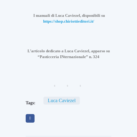
e
N
e
I manuali di Luca Caviezel, disponibili su
w
https://shop.chiriottieditori.it/
s
T
i
U
r
l
r
L’articolo dedicato a Luca Caviezel, apparso su
t
e
“Pasticceria INternazionale” n. 324
n
i
o
m
C
e
.
N
T
e
.
w
d
s
a
Luca Caviezel
A
Tags:
4
n
0
d
a
r
n
e
n
a
i
R