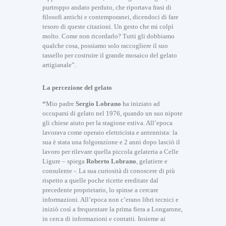
purtroppo andato perduto, che riportava frasi di
filosofi antichi e contemporanei, dicendoci di fare
tesoro di queste citazioni. Un gesto che mi colpì
molto. Come non ricordarlo? Tutti gli dobbiamo
qualche cosa, possiamo solo raccogliere il suo
tassello per costruire il grande mosaico del gelato
artigianale”.
La percezione del gelato
“
Mio padre
Sergio Lobrano
ha iniziato ad
occuparsi di gelato nel 1976, quando un suo nipote
gli chiese aiuto per la stagione estiva. All’epoca
lavorava come operaio elettricista e antennista: la
sua è stata una folgorazione e 2 anni dopo lasciò il
lavoro per rilevare quella piccola gelateria a Celle
Ligure – spiega
Roberto Lobrano
, gelatiere e
consulente -. La sua curiosità di conoscere di più
rispetto a quelle poche ricette ereditate dal
precedente proprietario, lo spinse a cercare
informazioni. All’epoca non c’erano libri tecnici e
iniziò così a frequentare la prima fiera a Longarone,
in cerca di informazioni e contatti. Insieme ai