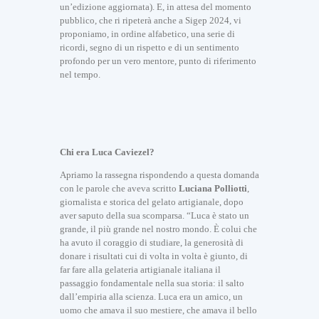
un’edizione aggiornata). E, in attesa del momento
pubblico, che ri ripeterà anche a Sigep 2024, vi
proponiamo, in ordine alfabetico, una serie di
ricordi, segno di un rispetto e di un sentimento
profondo per un vero mentore, punto di riferimento
nel tempo.
Chi era Luca Caviezel?
Apriamo la rassegna rispondendo a questa domanda
con le parole che aveva scritto
Luciana Polliotti
,
giornalista e storica del gelato artigianale, dopo
aver saputo della sua scomparsa. “Luca è stato un
grande, il più grande nel nostro mondo. È colui che
ha avuto il coraggio di studiare, la generosità di
donare i risultati cui di volta in volta è giunto, di
far fare alla gelateria artigianale italiana il
passaggio fondamentale nella sua storia: il salto
dall’empiria alla scienza. Luca era un amico, un
uomo che amava il suo mestiere, che amava il bello