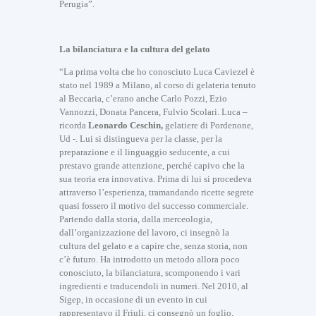
Perugia”.
La bilanciatura e la cultura del gelato
“La prima volta che ho conosciuto Luca Caviezel è
stato nel 1989 a Milano, al corso di gelateria tenuto
al Beccaria, c’erano anche Carlo Pozzi, Ezio
Vannozzi, Donata Pancera, Fulvio Scolari. Luca –
ricorda
Leonardo Ceschin,
gelatiere di Pordenone,
Ud -. Lui si distingueva per la classe, per la
preparazione e il linguaggio seducente, a cui
prestavo grande attenzione, perché capivo che la
sua teoria era innovativa. Prima di lui si procedeva
attraverso l’esperienza, tramandando ricette segrete
quasi fossero il motivo del successo commerciale.
Partendo dalla storia, dalla merceologia,
dall’organizzazione del lavoro, ci insegnò la
cultura del gelato e a capire che, senza storia, non
c’è futuro. Ha introdotto un metodo allora poco
conosciuto, la bilanciatura, scomponendo i vari
ingredienti e traducendoli in numeri. Nel 2010, al
Sigep, in occasione di un evento in cui
rappresentavo il Friuli, ci consegnò un foglio,