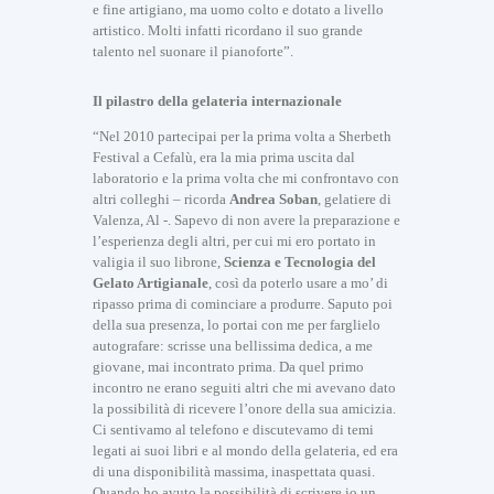
e fine artigiano, ma uomo colto e dotato a livello
artistico. Molti infatti ricordano il suo grande
talento nel suonare il pianoforte”.
Il pilastro della gelateria internazionale
“Nel 2010 partecipai per la prima volta a Sherbeth
Festival a Cefalù, era la mia prima uscita dal
laboratorio e la prima volta che mi confrontavo con
altri colleghi – ricorda
Andrea Soban
, gelatiere di
Valenza, Al -. Sapevo di non avere la preparazione e
l’esperienza degli altri, per cui mi ero portato in
valigia il suo librone,
Scienza e Tecnologia
del
Gelato Artigianale
, così da poterlo usare a mo’ di
ripasso prima di cominciare a produrre. Saputo poi
della sua presenza, lo portai con me per farglielo
autografare: scrisse una bellissima dedica, a me
giovane, mai incontrato prima. Da quel primo
incontro ne erano seguiti altri che mi avevano dato
la possibilità di ricevere l’onore della sua amicizia.
Ci sentivamo al telefono e discutevamo di temi
legati ai suoi libri e al mondo della gelateria, ed era
di una disponibilità massima, inaspettata quasi.
Quando ho avuto la possibilità di scrivere io un