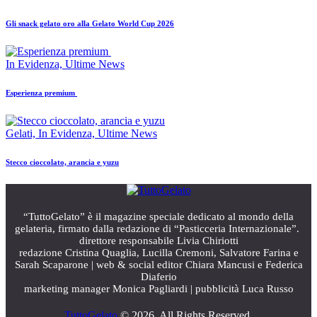
Gli snack gelato oro alla Gelato World Cup 2026
In Evidenza,
Ultime News
Esperienza premium
Gelati,
In Evidenza,
Ultime News
Stecco cioccolato, arancia e yuzu
“TuttoGelato” è il magazine speciale dedicato al mondo della
gelateria, firmato dalla redazione di “Pasticceria Internazionale”.
direttore responsabile Livia Chiriotti
redazione Cristina Quaglia, Lucilla Cremoni, Salvatore Farina e
Sarah Scaparone | web & social editor Chiara Mancusi e Federica
Diaferio
marketing manager Monica Pagliardi | pubblicità Luca Russo
TuttoGelato
© 2026. All Rights Reserved.