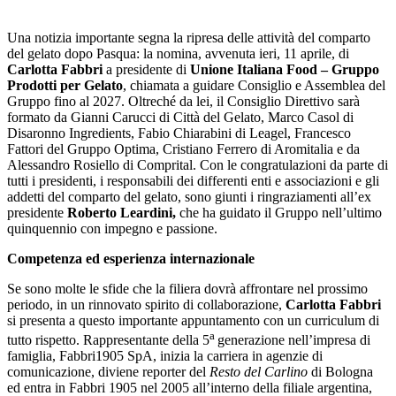
Una notizia importante segna la ripresa delle attività del comparto
del gelato dopo Pasqua: la nomina, avvenuta ieri, 11 aprile, di
Carlotta
Fabbri
a presidente di
Unione Italiana Food – Gruppo
Prodotti per Gelato
, chiamata a guidare Consiglio e Assemblea del
Gruppo fino al 2027. Oltreché da lei, il Consiglio Direttivo sarà
formato da Gianni Carucci di Città del Gelato, Marco Casol di
Disaronno Ingredients, Fabio Chiarabini di Leagel, Francesco
Fattori del Gruppo Optima, Cristiano Ferrero di Aromitalia e da
Alessandro Rosiello di Comprital. Con le congratulazioni da parte di
tutti i presidenti, i responsabili dei differenti enti e associazioni e gli
addetti del comparto del gelato, sono giunti i ringraziamenti all’ex
presidente
Roberto Leardini,
che ha guidato il Gruppo nell’ultimo
quinquennio con impegno e passione.
Competenza ed esperienza internazionale
Se sono molte le sfide che la filiera dovrà affrontare nel prossimo
periodo, in un rinnovato spirito di collaborazione,
Carlotta Fabbri
si presenta a questo importante appuntamento con un curriculum di
a
tutto rispetto. Rappresentante della 5
generazione nell’impresa di
famiglia, Fabbri1905 SpA, inizia la carriera in agenzie di
comunicazione, diviene reporter del
Resto del Carlino
di Bologna
ed entra in Fabbri 1905 nel 2005 all’interno della filiale argentina,