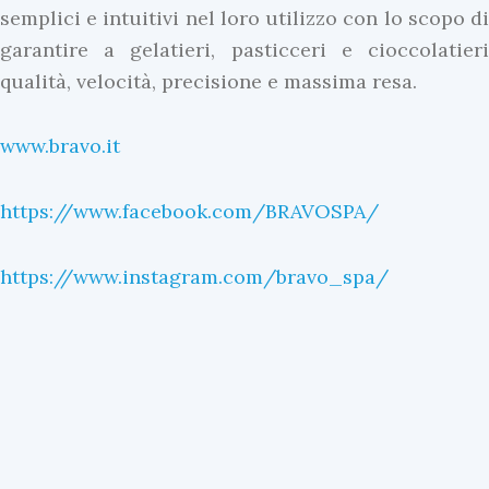
semplici e intuitivi nel loro utilizzo con lo scopo di
garantire a gelatieri, pasticceri e cioccolatieri
qualità, velocità, precisione e massima resa.
www.bravo.it
I
n
https://www.facebook.com/BRAVOSPA/
E
v
https://www.instagram.com/bravo_spa/
i
U
d
l
e
t
n
i
z
m
a
e
U