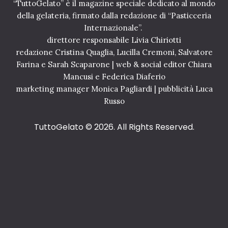
l
“TuttoGelato” è il magazine speciale dedicato al mondo
t
d
o
della gelateria, firmato dalla redazione di “Pasticceria
w
p
Internazionale”.
i
e
direttore responsabile Livia Chiriotti
d
r
redazione Cristina Quaglia, Lucilla Cremoni, Salvatore
e
i
Farina e Sarah Scaparone | web & social editor Chiara
l
2
V
Mancusi e Federica Diaferio
1
e
A
marketing manager Monica Pagliardi | pubblicità Luca
r
p
Russo
r
a
i
c
TuttoGelato
© 2026. All Rights Reserved.
l
e
e
2
2
4
0
L
2
u
2
g
l
i
o
2