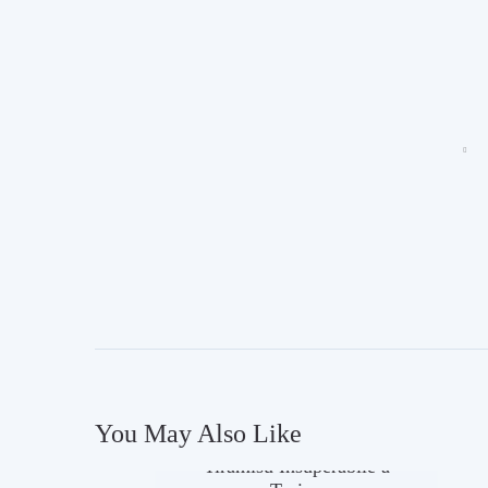
You May Also Like
In Evidenza
Ultime News
Tiramisù Insuperabile a