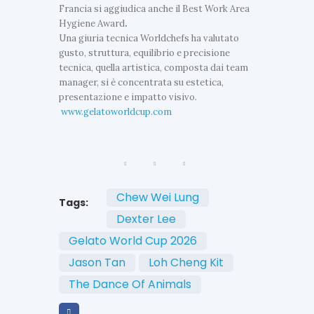
Francia si aggiudica anche il Best Work Area
Hygiene Award
.
U
Una giuria tecnica Worldchefs ha valutato
l
gusto, struttura, equilibrio e precisione
t
tecnica, quella artistica, composta dai team
i
manager, si è concentrata su estetica,
U
m
presentazione e impatto visivo.
l
e
www.gelatoworldcup.com
t
N
i
e
m
w
e
s
N
A
e
N
Chew Wei Lung
Tags:
w
a
Dexter Lee
s
p
o
I
Gelato World Cup 2026
l
l
i
g
Jason Tan
Loh Cheng Kit
,
e
l
The Dance Of Animals
l
a
a
W
t