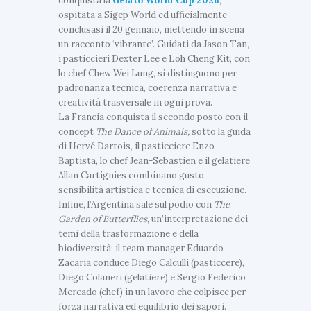
conquista la
Gelato World Cup 2026
,
ospitata a Sigep World ed ufficialmente
conclusasi il 20 gennaio, mettendo in scena
un racconto ‘vibrante’. Guidati da Jason Tan,
i pasticcieri Dexter Lee e Loh Cheng Kit, con
lo chef Chew Wei Lung, si distinguono per
padronanza tecnica, coerenza narrativa e
creatività trasversale in ogni prova.
La Francia conquista il secondo posto con il
concept
The Dance of Animals;
sotto la guida
di Hervé Dartois, il pasticciere Enzo
Baptista, lo chef Jean-Sebastien e il gelatiere
Allan Cartignies combinano gusto,
sensibilità artistica e tecnica di esecuzione.
Infine, l’Argentina sale sul podio con
The
Garden of Butterflies
, un’interpretazione dei
temi della trasformazione e della
biodiversità; il team manager Eduardo
Zacaria conduce Diego Calculli (pasticcere),
Diego Colaneri (gelatiere) e Sergio Federico
Mercado (chef) in un lavoro che colpisce per
forza narrativa ed equilibrio dei sapori.