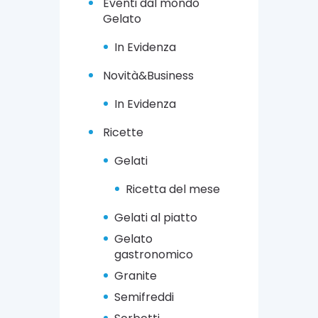
Eventi dal mondo
u
h
Gelato
t
e
o
t
r
In Evidenza
t
e
i
Novità&Business
2
2
L
A
In Evidenza
u
g
g
o
l
Ricette
s
i
t
o
Gelati
o
2
2
0
Ricetta del mese
0
1
2
8
1
Gelati al piatto
Gelato
gastronomico
Granite
Semifreddi