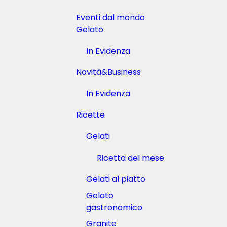
o
d
Eventi dal mondo
i
M
Gelato
a
s
In Evidenza
s
a
Novità&Business
r
i
In Evidenza
1
2
M
Ricette
a
g
Gelati
g
i
Ricetta del mese
o
2
0
Gelati al piatto
2
Gelato
6
gastronomico
Granite