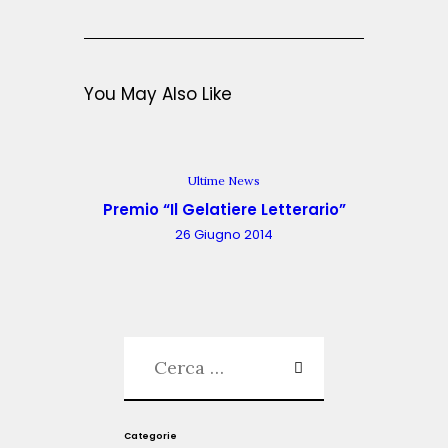
l
u
z
i
o
You May Also Like
n
e
e
s
t
Ultime News
i
Premio “Il Gelatiere Letterario”
v
a
26 Giugno 2014
d
e
l
m
a
r
i
t
o
z
z
Categorie