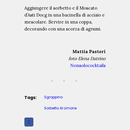
d
Aggiungere il sorbetto e il Moscato
e
d’Asti Docg in una bacinella di acciaio e
n
mescolare. Servire in una coppa,
z
decorando con una scorza di agrumi.
a
U
l
Mattia Pastori
t
foto Elena Datrino
i
Nonsolococktails
m
e
N
e
w
Tags:
Sgroppino
s
Sorbetto Al Limone
L
’
e
v
o