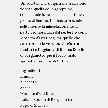
Un cocktail che si ispira alla tradizione
veneta, quella dello sgroppino,
tradizionale bevanda alcolica a base di
gelato al limone. La ricetta prevede
solitamente la miscelazione della
parte cremosa data dal
sorbetto
con il
Moscato d’Asti Docg, ma quello che
caratterizza la versione di
Mattia
Pastori
è l’aggiunta di Italicus Rosolio
di Bergamotto, più il tocco finale
speziato con Pepe di Sichuan.
Ingredienti
Limone
Zucchero
I
Acqua
n
Moscato d’Asti Docg
E
Italicus Rosolio di Bergamotto
v
Pepe di Sichuan
i