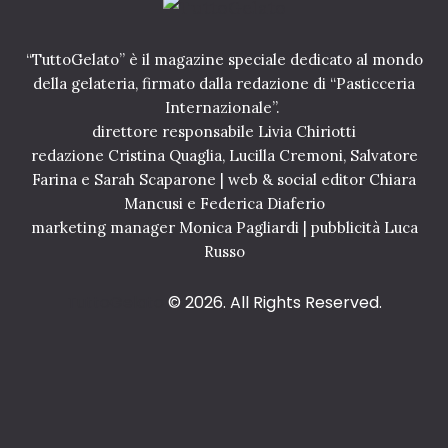
a
e
n
n
g
e
o
“TuttoGelato” è il magazine speciale dedicato al mondo
r
è
della gelateria, firmato dalla redazione di “Pasticceria
g
i
i
Internazionale”.
n
z
direttore responsabile Livia Chiriotti
G
z
redazione Cristina Quaglia, Lucilla Cremoni, Salvatore
i
a
a
Farina e Sarah Scaparone | web & social editor Chiara
n
p
Mancusi e Federica Diaferio
t
p
e
marketing manager Monica Pagliardi | pubblicità Luca
o
p
Russo
n
r
e
e
TuttoGelato
© 2026. All Rights Reserved.
-
5
a
D
l
i
c
l
e
e
m
n
b
a
r
m