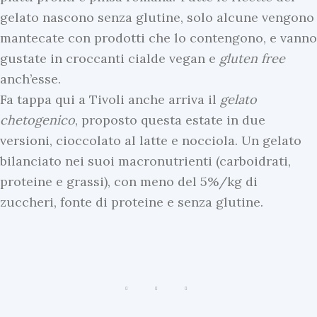
E
gelato nascono senza glutine, solo alcune vengono
v
mantecate con prodotti che lo contengono, e vanno
i
gustate in croccanti cialde vegan e
gluten
free
d
anch’esse.
e
Fa tappa qui a Tivoli anche arriva il
gelato
n
chetogenico
, proposto questa estate in due
z
versioni, cioccolato al latte e nocciola. Un gelato
I
a
bilanciato nei suoi macronutrienti (carboidrati,
n
R
proteine e grassi), con meno del 5%/kg di
E
i
zuccheri, fonte di proteine e senza glutine.
v
c
i
e
d
t
e
t
n
e
z