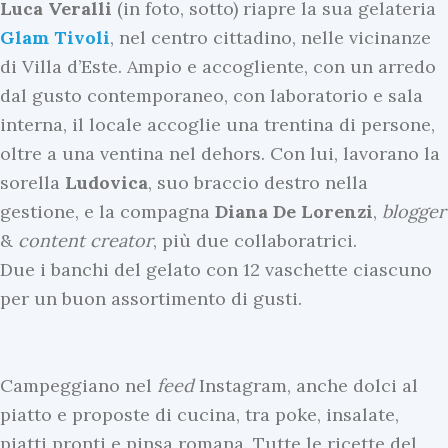
Luca
Veralli
(in foto, sotto) riapre la sua gelateria
Glam
Tivoli
, nel centro cittadino, nelle vicinanze
di Villa d’Este. Ampio e accogliente, con un arredo
dal gusto contemporaneo, con laboratorio e sala
interna, il locale accoglie una trentina di persone,
oltre a una ventina nel dehors. Con lui, lavorano la
sorella
Ludovica
, suo braccio destro nella
gestione, e la compagna
Diana De Lorenzi
,
blogger
&
content
creator
, più due collaboratrici.
Due i banchi del gelato con 12 vaschette ciascuno
per un buon assortimento di gusti.
Campeggiano nel
feed
Instagram, anche dolci al
I
piatto e proposte di cucina, tra poke, insalate,
n
piatti pronti e pinsa romana. Tutte le ricette del