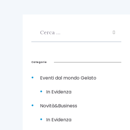
i
t
a
l
i
a
n
o
2
6
L
Categorie
u
g
Eventi dal mondo Gelato
l
i
o
In Evidenza
2
0
Novità&Business
2
2
In Evidenza