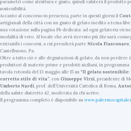
parametri come struttura e gusto, quindi valuterà il prodotto pe
sostenibilità.
Accanto al concorso in presenza, parte in questi giorni il
Cont
artigianali della città con un gusto di gelato inedito a tema lib
una votazione sulla pagina Fb dedicata: ad ogni gelateria vien
modalità di voto. Al locale che avrà ricevuto più
like
sarà conseg
entrambi i concorsi, a cui prenderà parte
Nicola Fiasconaro
Castelbuono, Pa.
Oltre a tutto ciò e alle degustazioni di gelato, da non perdere è i
produttori di materie prime e prodotti siciliani, in programma
tavola rotonda del 13 maggio alle 15 su
“Il gelato sostenibile
corretto stile di vita”
, con
Giuseppe Virzì
, presidente di M
Umberto Nardi
, prof. dell’Università Cattolica di Roma,
Anton
della salute distretto 42, moderata da chi scrive.
Il programma completo è disponibile su
www.palermocapitalede