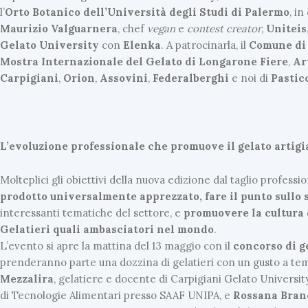
l’
Orto Botanico dell’Università degli Studi di Palermo
, in
Maurizio Valguarnera
, chef
vegan
e
contest
creator
,
Uniteis
Gelato
University
con
Elenka
. A patrocinarla, il
Comune di
Mostra Internazionale del Gelato
di Longarone Fiere
,
Ar
Carpigiani
,
Orion
,
Assovini
,
Federalberghi
e noi di
Pastic
L’evoluzione professionale che promuove il gelato artigi
Molteplici gli obiettivi della nuova edizione dal taglio professi
prodotto universalmente apprezzato,
fare il punto sullo
interessanti tematiche del settore, e
promuovere la
cultura 
Gelatieri
quali ambasciatori
nel mondo
.
L’evento si apre la mattina del 13 maggio con il
concorso di g
prenderanno parte una dozzina di gelatieri con un gusto a tem
Mezzalira
, gelatiere e docente di Carpigiani Gelato Universit
di Tecnologie Alimentari presso SAAF UNIPA, e
Rossana Bran