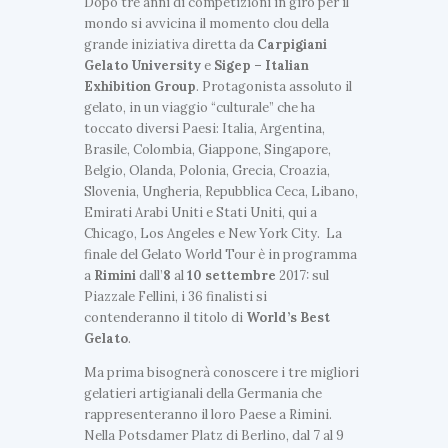
Dopo tre anni di competizioni in giro per il
mondo si avvicina il momento clou della
grande iniziativa diretta da
Carpigiani
Gelato
University
e
Sigep – Italian
Exhibition Group
. Protagonista assoluto il
gelato, in un viaggio “culturale” che ha
toccato diversi Paesi: Italia, Argentina,
Brasile, Colombia, Giappone, Singapore,
Belgio, Olanda, Polonia, Grecia, Croazia,
Slovenia, Ungheria, Repubblica Ceca, Libano,
Emirati Arabi Uniti e Stati Uniti, qui a
Chicago, Los Angeles e New York City. La
finale del Gelato World Tour è in programma
a
Rimini
dall’
8
al
10
settembre
2017: sul
Piazzale Fellini, i 36 finalisti si
contenderanno il titolo di
World’s Best
Gelato
.
Ma prima bisognerà conoscere i tre migliori
gelatieri artigianali della Germania che
rappresenteranno il loro Paese a Rimini.
Nella Potsdamer Platz di Berlino, dal 7 al 9