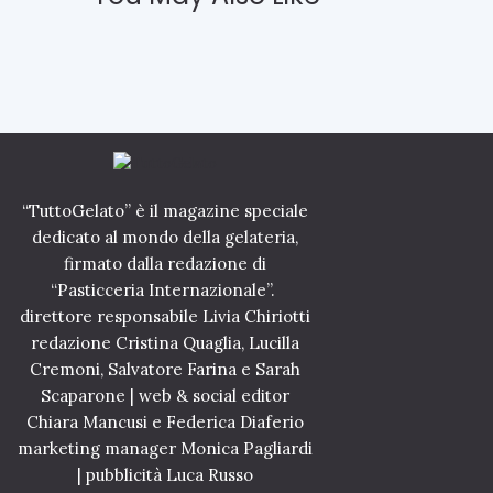
m
D
b
e
r
d
e
i
I
c
d
a
e
t
n
o
t
a
i
l
t
“TuttoGelato” è il magazine speciale
G
à
i
dedicato al mondo della gelateria,
G
u
e
firmato dalla redazione di
b
l
“Pasticceria Internazionale”.
i
a
l
direttore responsabile Livia Chiriotti
t
e
o
redazione Cristina Quaglia, Lucilla
o
Cremoni, Salvatore Farina e Sarah
2
2
4
Scaparone | web & social editor
6
A
Chiara Mancusi e Federica Diaferio
F
g
e
marketing manager Monica Pagliardi
o
b
s
| pubblicità Luca Russo
b