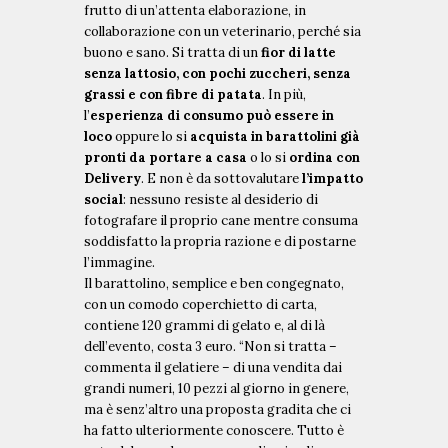
frutto di un’attenta elaborazione, in
collaborazione con un veterinario, perché sia
buono e sano. Si tratta di un
fior di latte
senza lattosio, con pochi zuccheri, senza
grassi e con fibre di patata
. In più,
l’
esperienza di
consumo può essere in
loco
oppure lo si
acquista in barattolini già
E
pronti da portare a casa
o lo si
ordina con
v
Delivery
. E non è da sottovalutare
l’impatto
e
social
: nessuno resiste al desiderio di
n
fotografare il proprio cane mentre consuma
t
soddisfatto la propria razione e di postarne
i
l’immagine.
d
Il barattolino, semplice e ben congegnato,
a
con un comodo coperchietto di carta,
l
contiene 120 grammi di gelato e, al di là
m
dell’evento, costa 3 euro. “Non si tratta –
o
E
commenta il gelatiere – di una vendita dai
n
v
grandi numeri, 10 pezzi al giorno in genere,
d
e
ma è senz’altro una proposta gradita che ci
o
n
ha fatto ulteriormente conoscere. Tutto è
G
t