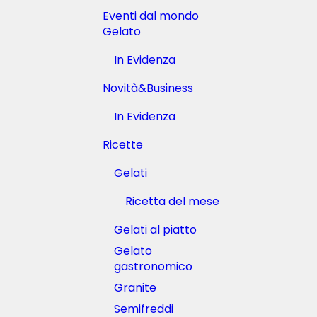
n
t
e
Eventi dal mondo
r
a
a
Gelato
r
i
t
t
In Evidenza
i
o
f
p
Novità&Business
i
c
c
h
In Evidenza
i
e
a
f
l
m
Ricette
e
o
a
n
Gelati
c
d
o
i
Ricetta del mese
n
a
g
l
Gelati al piatto
r
i
e
Gelato
9
s
L
gastronomico
s
u
o
Granite
g
2
l
Semifreddi
S