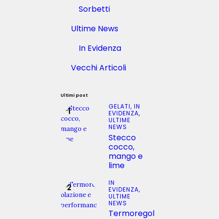
i
e
Sorbetti
o
t
2
t
Ultime News
0
e
1
m
8
In Evidenza
b
r
Vecchi Articoli
e
2
0
Ultimi post
2
GELATI,
IN
5
EVIDENZA,
ULTIME
NEWS
Stecco
cocco,
mango e
lime
IN
EVIDENZA,
ULTIME
NEWS
Termoregol