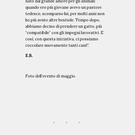
nato dal grande amore per gli animali:
e
i
quando ero più giovane avevo un pastore
l
d
tedesco, scomparso lui, per molti anni non
a
a
ho più avuto altre bestiole. Tempo dopo,
t
l
abbiamo deciso di prendere un gatto, più
o
m
“compatibile” con gli impegni lavorativi. E
I
o
così, con questa iniziativa, ci possiamo
n
n
coccolare nuovamente tanti cani!”.
E
d
E.B.
v
o
i
G
d
e
e
Foto dell’evento di maggio.
l
n
a
z
t
a
o
I
A
n
l
t
G
e
e
l
l
l
a