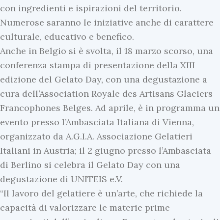
con ingredienti e ispirazioni del territorio.
Numerose saranno le iniziative anche di carattere
culturale, educativo e benefico.
Anche in Belgio si è svolta, il 18 marzo scorso, una
conferenza stampa di presentazione della XIII
edizione del Gelato Day, con una degustazione a
cura dell’Association Royale des Artisans Glaciers
I
Francophones Belges. Ad aprile, è in programma un
n
evento presso l’Ambasciata Italiana di Vienna,
E
organizzato da A.G.I.A. Associazione Gelatieri
I
v
Italiani in Austria; il 2 giugno presso l’Ambasciata
n
i
di Berlino si celebra il Gelato Day con una
E
d
degustazione di UNITEIS e.V.
v
e
“Il lavoro del gelatiere è un’arte, che richiede la
i
n
capacità di valorizzare le materie prime
d
z