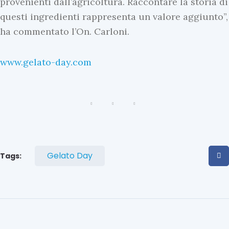
provenienti dall’agricoltura. Raccontare la storia di
e
a
questi ingredienti rappresenta un valore aggiunto”,
n
U
ha commentato l’On. Carloni.
z
l
a
t
www.gelato-day.com
U
i
l
m
t
e
i
N
m
e
e
w
N
Gelato Day
Tags:
s
e
I
w
l
p
s
a
I
n
l
e