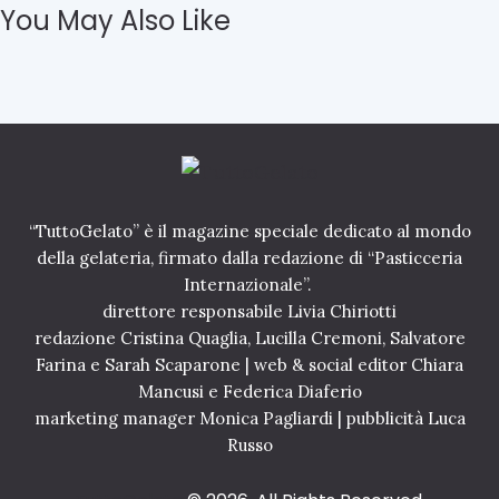
g
t
You May Also Like
e
t
l
o
a
n
t
e
o
i
d
n
e
t
d
e
i
r
c
“TuttoGelato” è il magazine speciale dedicato al mondo
p
a
r
della gelateria, firmato dalla redazione di “Pasticceria
t
e
Internazionale”.
o
t
direttore responsabile Livia Chiriotti
a
a
P
redazione Cristina Quaglia, Lucilla Cremoni, Salvatore
t
a
Farina e Sarah Scaparone | web & social editor Chiara
o
p
d
Mancusi e Federica Diaferio
a
a
marketing manager Monica Pagliardi | pubblicità Luca
L
i
Russo
e
g
o
e
n